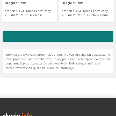
DesignForHome
DesignForHome
Stelton TO GO Kubek Termiczny
Stelton TO GO Kubek Termiczny
200 ml MUMINKI Niebieski
200 ml MUMINKI / Zielony Home
Informacja o wynikach: prezentując produkty uwzględniamy ich dopasowanie,
ceny, promocje, kupony rabatowe, opłaty ponoszone przez sprzedawców oraz
popularność produktów wśród użytkowników. Dokładamy starań, aby
prezentować wysokiej jakości i aktualne informacje.