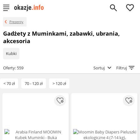
0
Prezenty
Gadżety z Muminkami, zabawki, ubrania,
akcesoria
Kubki
Oferty: 559
Sortuj
Filtruj
< 70 zł
70 - 120 zł
> 120 zł