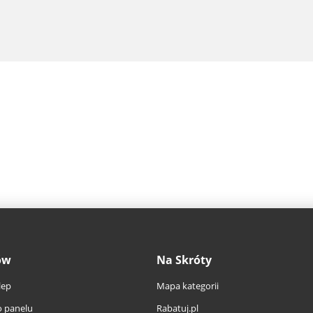
ów
Na Skróty
lep
Mapa kategorii
 panelu
Rabatuj.pl