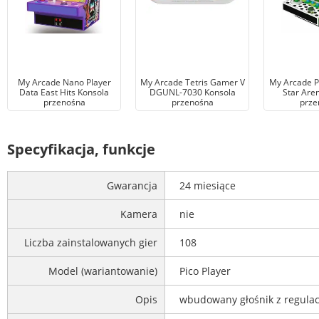
My Arcade Nano Player
My Arcade Tetris Gamer V
My Arcade Pi
Data East Hits Konsola
DGUNL-7030 Konsola
Star Are
przenośna
przenośna
prze
Specyfikacja, funkcje
Gwarancja
24 miesiące
Kamera
nie
Liczba zainstalowanych gier
108
Model (wariantowanie)
Pico Player
Opis
wbudowany głośnik z regulac