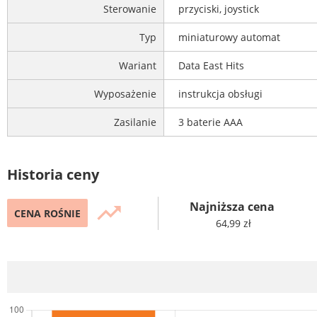
Sterowanie
przyciski, joystick
Typ
miniaturowy automat
Wariant
Data East Hits
Wyposażenie
instrukcja obsługi
Zasilanie
3 baterie AAA
Historia ceny
Najniższa cena
trending_up
CENA ROŚNIE
64,99 zł