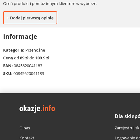
Oceń produkt i pomóż innym klientom w wyborze.
+ Dodaj pierwszą opinię
Informacje
Kategoria:
Przenośne
Ceny
od
89 zł
do
109.9 zł
EAN:
0845620041183
SKU:
00845620041183
Dla sklep
O nas
Zarejestruj sk
Kontakt
Logowanie do