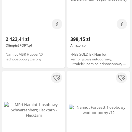
2 422,41 zł
398,15 zł
OlimpiaSPORT.pl
Amazon.pl
Namiot MSR Hubba NX
FREE SOLDIER Namiot
jednoosobowy zielony
kempingowy outdoorowy,
ultralekki namiot jednoosobowy w
kamuflażu, na kemping, 1-
osobowy namiot wędkarski, łatwy
montaż i przenoszenie, ochrona
przed komarami, wodoszczelny