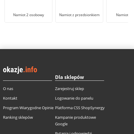
Namiot 2 osobowy
Namiot z przedsionkiem
Namiot tu
Dla sklepów
O nas
Zarejestruj sklep
Kontakt
Logowanie do panelu
Program Wiarygodne Opinie
Platforma CSS ShopSynergy
Ranking sklepów
Kampanie produktowe
Google
Pytania i odpowiedzi