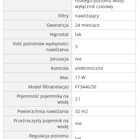
niskiego poziomu wody,
wyłącznik czasowy
Filtry
nawilżający
Gwarancja
24 miesiące
Higrostat
tak
Ilość poziomów wydajności
3
nawilżania
Jonizacja
nie
Kontrola
elektroniczne
Moc
17 W
Model filtra(relacje)
FY3446/30
Pojemność pojemnika na
2 l
wodę
Powierzchnia nawilżania
32 m2
Przeźroczysty pojemnik na
nie
wodę
Regulacja poziomu
tak