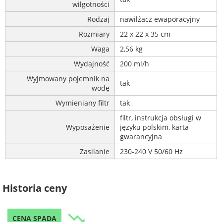
wilgotności
Rodzaj
nawilżacz ewaporacyjny
Rozmiary
22 x 22 x 35 cm
Waga
2,56 kg
Wydajność
200 ml/h
Wyjmowany pojemnik na
tak
wodę
Wymieniany filtr
tak
filtr, instrukcja obsługi w
Wyposażenie
języku polskim, karta
gwarancyjna
Zasilanie
230-240 V 50/60 Hz
Historia ceny
trending_down
CENA SPADA