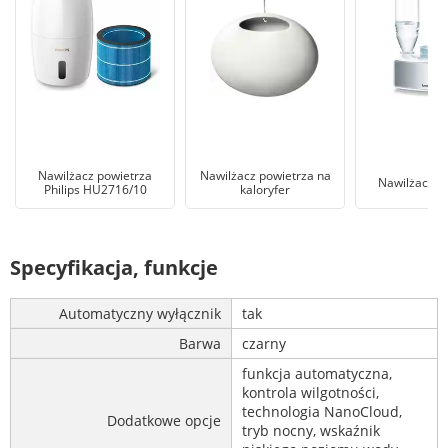
Nawilżacz powietrza
Nawilżacz powietrza na
Nawilżacz p
Philips HU2716/10
kaloryfer
Specyfikacja, funkcje
Automatyczny wyłącznik
tak
Barwa
czarny
funkcja automatyczna,
kontrola wilgotności,
technologia NanoCloud,
Dodatkowe opcje
tryb nocny, wskaźnik