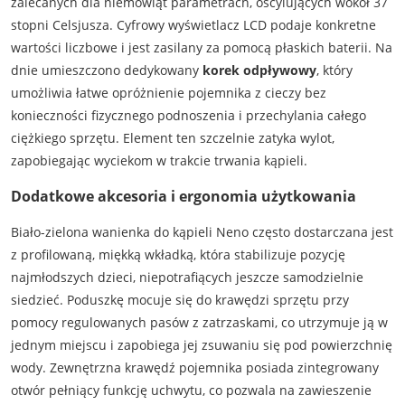
zalecanych dla niemowląt parametrach, oscylujących wokół 37
stopni Celsjusza. Cyfrowy wyświetlacz LCD podaje konkretne
wartości liczbowe i jest zasilany za pomocą płaskich baterii. Na
dnie umieszczono dedykowany
korek odpływowy
, który
umożliwia łatwe opróżnienie pojemnika z cieczy bez
konieczności fizycznego podnoszenia i przechylania całego
ciężkiego sprzętu. Element ten szczelnie zatyka wylot,
zapobiegając wyciekom w trakcie trwania kąpieli.
Dodatkowe akcesoria i ergonomia użytkowania
Biało-zielona wanienka do kąpieli Neno często dostarczana jest
z profilowaną, miękką wkładką, która stabilizuje pozycję
najmłodszych dzieci, niepotrafiących jeszcze samodzielnie
siedzieć. Poduszkę mocuje się do krawędzi sprzętu przy
pomocy regulowanych pasów z zatrzaskami, co utrzymuje ją w
jednym miejscu i zapobiega jej zsuwaniu się pod powierzchnię
wody. Zewnętrzna krawędź pojemnika posiada zintegrowany
otwór pełniący funkcję uchwytu, co pozwala na zawieszenie