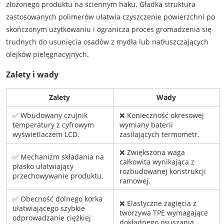
złożonego produktu na ściennym haku. Gładka struktura
zastosowanych polimerów ułatwia czyszczenie powierzchni po
skończonym użytkowaniu i ogranicza proces gromadzenia się
trudnych do usunięcia osadów z mydła lub natłuszczających
olejków pielęgnacyjnych.
Zalety i wady
Zalety
Wady
✅ Wbudowany czujnik
❌ Konieczność okresowej
temperatury z cyfrowym
wymiany baterii
wyświetlaczem LCD.
zasilających termometr.
❌ Zwiększona waga
✅ Mechanizm składania na
całkowita wynikająca z
płasko ułatwiający
rozbudowanej konstrukcji
przechowywanie produktu.
ramowej.
✅ Obecność dolnego korka
❌ Elastyczne zagięcia z
ułatwiającego szybkie
tworzywa TPE wymagające
odprowadzanie ciężkiej
dokładnego osuszania.