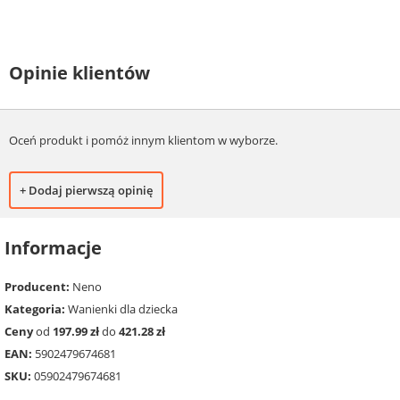
Opinie klientów
Oceń produkt i pomóż innym klientom w wyborze.
+ Dodaj pierwszą opinię
Informacje
Producent:
Neno
Kategoria:
Wanienki dla dziecka
Ceny
od
197.99 zł
do
421.28 zł
EAN:
5902479674681
SKU:
05902479674681