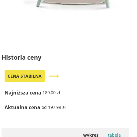
Historia ceny
trending_flat
CENA STABILNA
Najniższa cena
189,00 zł
Aktualna cena
od 197,99 zł
wykres
tabela