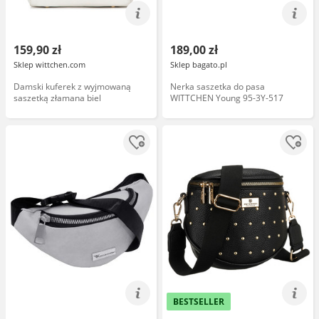
159,90 zł
189,00 zł
Sklep wittchen.com
Sklep bagato.pl
Damski kuferek z wyjmowaną
Nerka saszetka do pasa
saszetką złamana biel
WITTCHEN Young 95-3Y-517
BESTSELLER