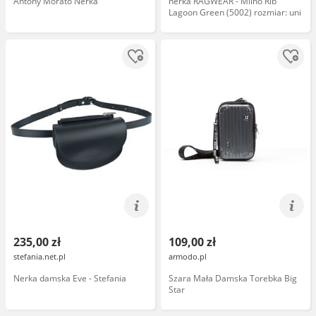
Antony Morato Nerka
nerka RAGWEAR - Miino Rib
Lagoon Green (5002) rozmiar: uni
235,00 zł
109,00 zł
stefania.net.pl
armodo.pl
Nerka damska Eve - Stefania
Szara Mała Damska Torebka Big
Star