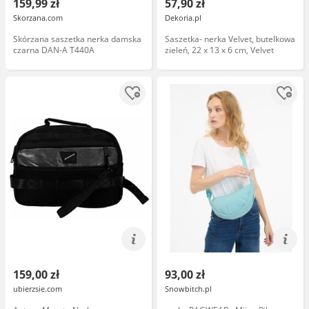
159,99 zł
57,90 zł
Skorzana.com
Dekoria.pl
Skórzana saszetka nerka damska
Saszetka- nerka Velvet, butelkowa
czarna DAN-A T440A
zieleń, 22 x 13 x 6 cm, Velvet
159,00 zł
93,00 zł
ubierzsie.com
Snowbitch.pl