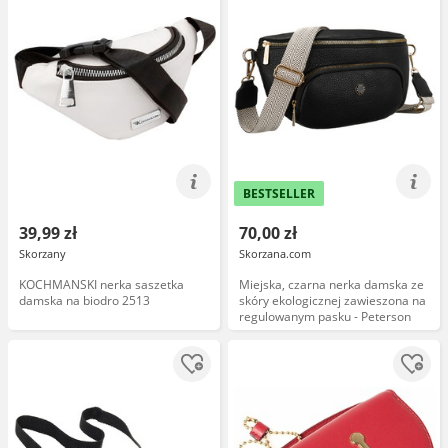
BESTSELLER
39,99 zł
70,00 zł
Skorzany
Skorzana.com
KOCHMANSKI nerka saszetka
Miejska, czarna nerka damska ze
damska na biodro 2513
skóry ekologicznej zawieszona na
regulowanym pasku - Peterson