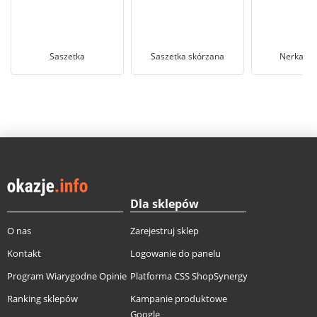
Saszetka
Saszetka skórzana
Nerka b
Dla sklepów
O nas
Zarejestruj sklep
Kontakt
Logowanie do panelu
Program Wiarygodne Opinie
Platforma CSS ShopSynergy
Ranking sklepów
Kampanie produktowe
Google