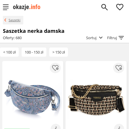
0
Saszetki
Saszetka nerka damska
Oferty: 680
Sortuj
Filtruj
< 100 zł
100 - 150 zł
> 150 zł