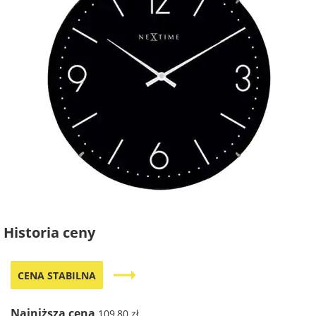
Historia ceny
trending_flat
CENA STABILNA
Najniższa cena
109,80 zł