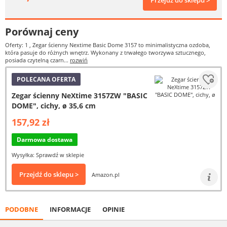
Przejdź do sklepu >
Porównaj ceny
Oferty: 1
, Zegar ścienny Nextime Basic Dome 3157 to minimalistyczna ozdoba,
która pasuje do różnych wnętrz. Wykonany z trwałego tworzywa sztucznego,
posiada czytelną czarn...
rozwiń
POLECANA OFERTA
Zegar ścienny NeXtime 3157ZW "BASIC
DOME", cichy, ø 35,6 cm
157,92 zł
Darmowa dostawa
Wysyłka: Sprawdź w sklepie
Przejdź do sklepu >
Amazon.pl
PODOBNE
INFORMACJE
OPINIE