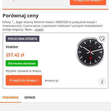
Przejdź do sklepu >
Porównaj ceny
Oferty: 1
, Zegar ścienny Nextime Station 3999STZW to połączenie klasyki i
nowoczesności. Czarna tarcza z czytelnymi indeksami i prostymi wskazówkami
dodaje elegancji. Wyko...
rozwiń
POLECANA OFERTA
Station
257,42 zł
Darmowa dostawa
Wysyłka: Sprawdź w sklepie
Przejdź do sklepu >
Amazon.pl
PODOBNE
OPINIE