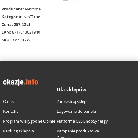
Producent:
Nextime
Kategoria:
NeXTime
Cena: 257.42 zł
EAN:
8717713021940
SKU:
3999STZW
Dla sklepów
O nas
Zarejestruj sklep
Kontakt
Logowanie do panelu
Program Wiarygodne Opinie
Platforma CSS ShopSynergy
Ranking sklepów
Kampanie produktowe
Google