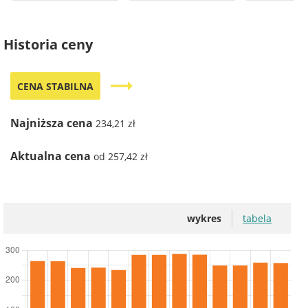
Historia ceny
trending_flat
CENA STABILNA
Najniższa cena
234,21 zł
Aktualna cena
od 257,42 zł
wykres
tabela