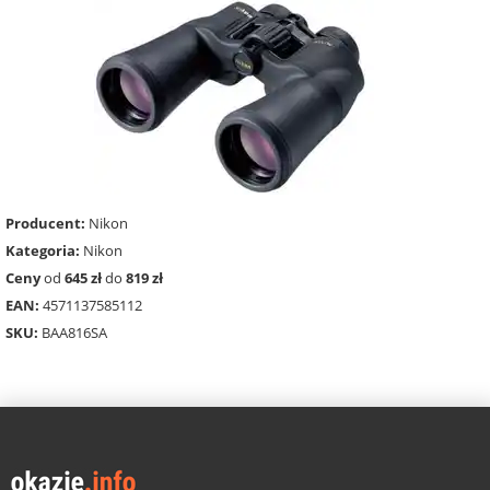
Producent:
Nikon
Kategoria:
Nikon
Ceny
od
645 zł
do
819 zł
EAN:
4571137585112
SKU:
BAA816SA