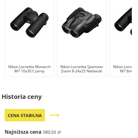
Nikon Lornetka Monarch
Nikon Lornetka Sportstar
Nikon Lornetk
M7 10x30 Czarny
Zoom 8-24x25 Niebieski
M7 8x42 C
Historia ceny
trending_flat
CENA STABILNA
Najniższa cena
580,50 zł