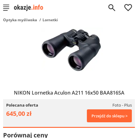
0
Optyka myśliwska
Lornetki
NIKON Lornetka Aculon A211 16x50 BAA816SA
Polecana oferta
Foto - Plus
645,00 zł
Przejdź do sklepu >
Porównaj ceny