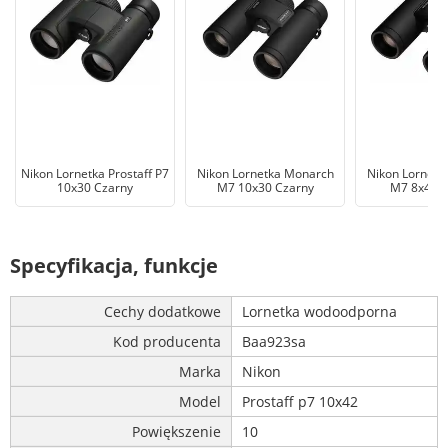
Nikon Lornetka Prostaff P7
Nikon Lornetka Monarch
Nikon Lornetk
10x30 Czarny
M7 10x30 Czarny
M7 8x42 C
Specyfikacja, funkcje
Cechy dodatkowe
Lornetka wodoodporna
Kod producenta
Baa923sa
Marka
Nikon
Model
Prostaff p7 10x42
Powiększenie
10