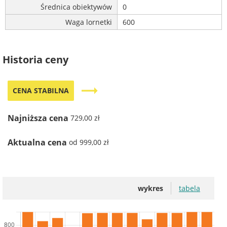
Średnica obiektywów
0
Waga lornetki
600
Historia ceny
trending_flat
CENA STABILNA
Najniższa cena
729,00 zł
Aktualna cena
od 999,00 zł
wykres
tabela