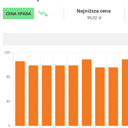
Najniższa cena
trending_down
CENA SPADA
95,92 zł