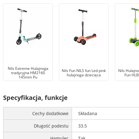
Nils Extreme Hulajnoga
Nils Fun NILS fun Led pink
Nils Hulajn
tradycyjna HM2160
hulajnoga dziecięca
Fun HLB
145mm Pu
Specyfikacja, funkcje
Cechy dodatkowe
Składana
Długość podestu
33.5
Hamulec
Tak