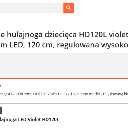
e hulajnoga dziecięca HD120L violet
em LED, 120 cm, regulowana wysoko
y
iecięca Nils Extreme HD120L Violet to lekki i składany model z regulowaną k
lajnoga LED Violet HD120L