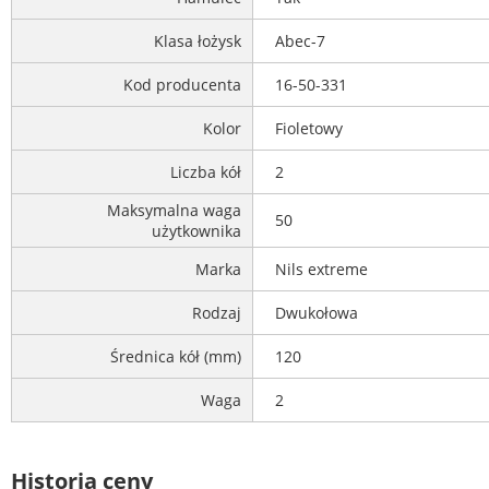
Klasa łożysk
Abec-7
Kod producenta
16-50-331
Kolor
Fioletowy
Liczba kół
2
Maksymalna waga
50
użytkownika
Marka
Nils extreme
Rodzaj
Dwukołowa
Średnica kół (mm)
120
Waga
2
Historia ceny