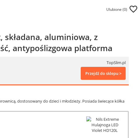
Ulubione (
0
)
, składana, aluminiowa, z
ść, antypoślizgowa platforma
TopSlim.pl
Przejdź do sklepu >
ierownicą, dostosowany do dzieci i młodzieży. Posiada świecące kółka