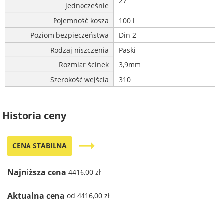
27
jednocześnie
Pojemność kosza
100 l
Poziom bezpieczeństwa
Din 2
Rodzaj niszczenia
Paski
Rozmiar ścinek
3,9mm
Szerokość wejścia
310
Historia ceny
trending_flat
CENA STABILNA
Najniższa cena
4416,00 zł
Aktualna cena
od 4416,00 zł