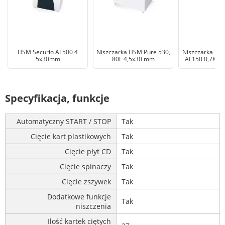
HSM Securio AF500 4
Niszczarka HSM Pure 530,
Niszczarka H
5x30mm
80L 4,5x30 mm
AF150 0,78x1
Specyfikacja, funkcje
Automatyczny START / STOP
Tak
Cięcie kart plastikowych
Tak
Cięcie płyt CD
Tak
Cięcie spinaczy
Tak
Cięcie zszywek
Tak
Dodatkowe funkcje
Tak
niszczenia
Ilość kartek ciętych