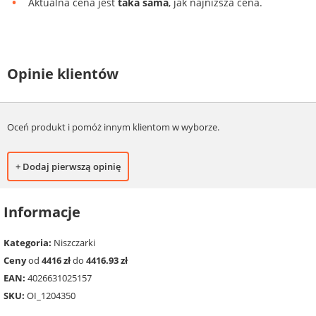
Aktualna cena jest
taka sama
, jak najniższa cena.
Opinie klientów
Oceń produkt i pomóż innym klientom w wyborze.
+ Dodaj pierwszą opinię
Informacje
Kategoria:
Niszczarki
Ceny
od
4416 zł
do
4416.93 zł
EAN:
4026631025157
SKU:
OI_1204350