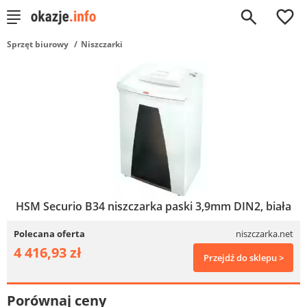
0
Sprzęt biurowy
Niszczarki
HSM Securio B34 niszczarka paski 3,9mm DIN2, biała
Polecana oferta
niszczarka.net
4 416,93 zł
Przejdź do sklepu >
Porównaj ceny