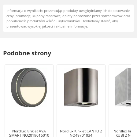
Informacja o wynikach: prezentując produkty uwzględniamy ich dopasowanie,
ceny, promocje, kupony rabatowe, opłaty ponoszone przez sprzedawców oraz
popularność produktów wśród użytkowników. Dokładamy starań, aby
prezentować wysokiej jakości i aktualne informacje.
Podobne strony
Nordlux Kinkiet AVA
Nordlux Kinkiet CANTO 2
Nordlux Kink
SMART NO2019016010
NO49701034
KUBI 2 NO4