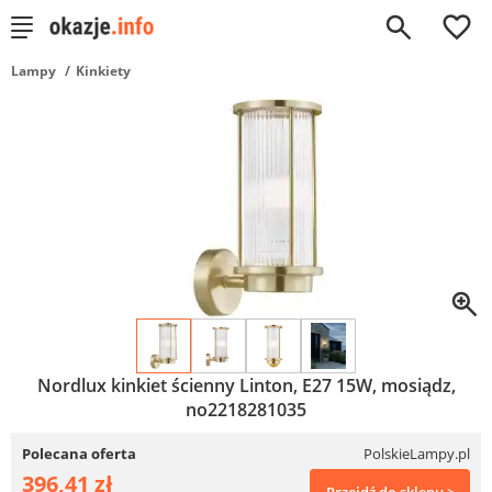
0
Lampy
Kinkiety
Nordlux kinkiet ścienny Linton, E27 15W, mosiądz,
no2218281035
Polecana oferta
PolskieLampy.pl
396,41 zł