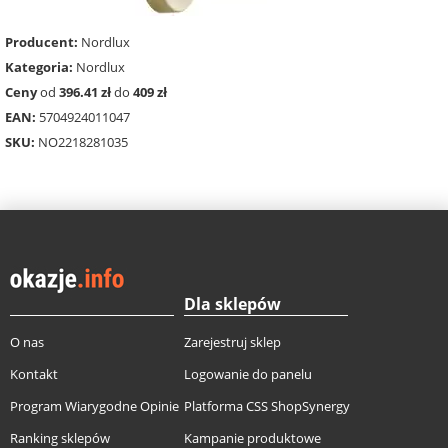
Producent:
Nordlux
Kategoria:
Nordlux
Ceny
od
396.41 zł
do
409 zł
EAN:
5704924011047
SKU:
NO2218281035
Dla sklepów
O nas
Zarejestruj sklep
Kontakt
Logowanie do panelu
Program Wiarygodne Opinie
Platforma CSS ShopSynergy
Ranking sklepów
Kampanie produktowe