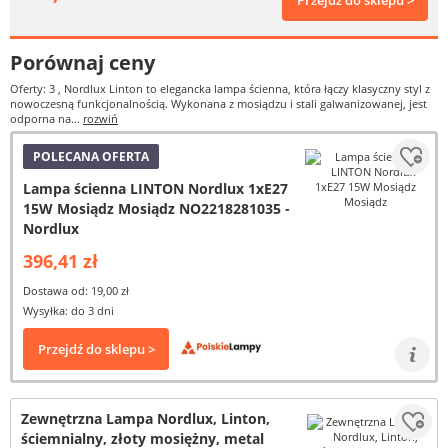
Przejdź do sklepu >
Porównaj ceny
Oferty: 3
, Nordlux Linton to elegancka lampa ścienna, która łączy klasyczny styl z
nowoczesną funkcjonalnością. Wykonana z mosiądzu i stali galwanizowanej, jest
odporna na...
rozwiń
POLECANA OFERTA
Lampa ścienna LINTON Nordlux 1xE27
15W Mosiądz Mosiądz NO2218281035 -
Nordlux
396,41 zł
Dostawa od: 19,00 zł
Wysyłka: do 3 dni
Przejdź do sklepu >
Zewnętrzna Lampa Nordlux, Linton,
ściemnialny, złoty mosiężny, metal