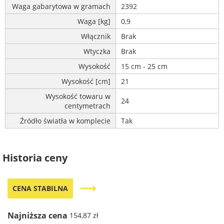
Waga gabarytowa w gramach
2392
Waga [kg]
0,9
Włącznik
Brak
Wtyczka
Brak
Wysokość
15 cm - 25 cm
Wysokość [cm]
21
Wysokość towaru w
24
centymetrach
Źródło światła w komplecie
Tak
Historia ceny
trending_flat
CENA STABILNA
Najniższa cena
154,87 zł