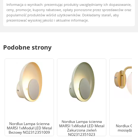
Informacja o wynikach: prezentując produkty uwzględniamy ich dopasowanie,
ceny, promocje, kupony rabatowe, opłaty ponoszone przez sprzedawców oraz
popularność produktów wśród użytkowników. Dokładamy starań, aby
prezentować wysokiej jakości i aktualne informacje.
Podobne strony
Nordlux Lampa ścienna
Nordlux Lampa ścienna
MARSI 1xModuł LED Metal
Nordlux Gran
MARSI 1xModuł LED Metal
Zakurzona zieleń
mosiądz 4
Beżowy NO2312351009
NO2312351023