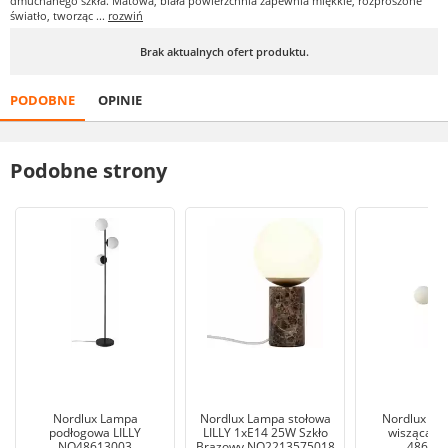
dmuchanego szkła. Matowa, biała powierzchnia zapewnia miękkie, rozproszone
światło, tworząc ...
rozwiń
Brak aktualnych ofert produktu.
PODOBNE
OPINIE
Podobne strony
Nordlux Lampa
Nordlux Lampa stołowa
Nordlux Lil
podłogowa LILLY
LILLY 1xE14 25W Szkło
wisząca m
NO48613003
Brązowy NO2213575018
48603