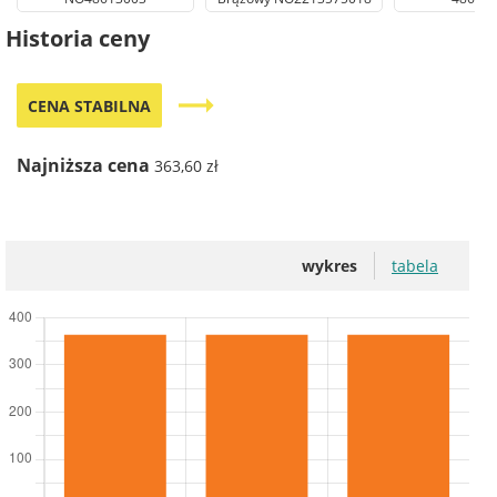
Historia ceny
trending_flat
CENA STABILNA
Najniższa cena
363,60 zł
wykres
tabela