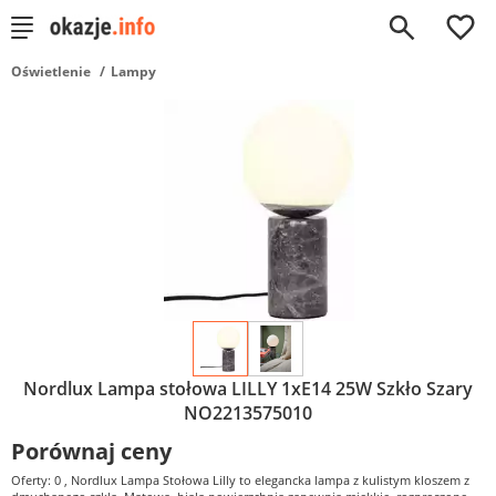
0
Oświetlenie
Lampy
Nordlux Lampa stołowa LILLY 1xE14 25W Szkło Szary
NO2213575010
Porównaj ceny
Oferty: 0
, Nordlux Lampa Stołowa Lilly to elegancka lampa z kulistym kloszem z