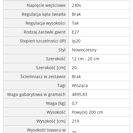
Napięcie wejściowe
230v
Regulacja kąta światła
Brak
Regulacja wysokości
Tak
Rodzaj żarówki gwint
E27
Stopień szczelności (IP)
Ip20
Styl
Nowoczesny
Szerokość
12 cm - 20 cm
Szerokość [cm]
20
Ściemniacz w zestawie
Brak
Tagi
Wisząca
Waga gabarytowa w gramach
4895.83
Waga [kg]
0,7
Wysokość
Powyżej 200 cm
Wysokość [cm]
219
Wysokość towaru w
25