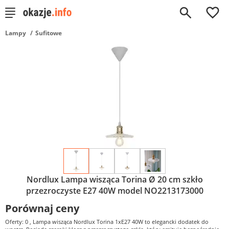
0
Lampy
Sufitowe
Nordlux Lampa wisząca Torina Ø 20 cm szkło
przezroczyste E27 40W model NO2213173000
Porównaj ceny
Oferty: 0
, Lampa wisząca Nordlux Torina 1xE27 40W to elegancki dodatek do