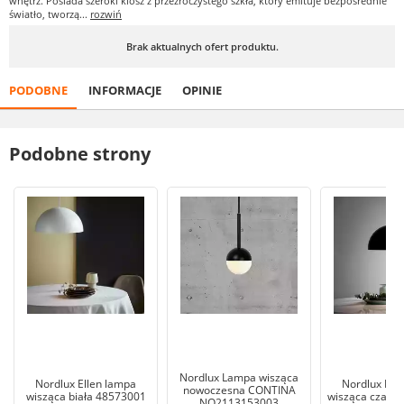
wnętrz. Posiada szeroki klosz z przezroczystego szkła, który emituje bezpośrednie
światło, tworzą...
rozwiń
Brak aktualnych ofert produktu.
PODOBNE
INFORMACJE
OPINIE
Podobne strony
Nordlux Lampa wisząca
Nordlux Ellen lampa
Nordlux Ell
nowoczesna CONTINA
wisząca biała 48573001
wisząca czarn
NO2113153003