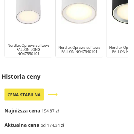
Nordlux Oprawa sufitowa
Nordlux Oprawa sufitowa
Nordlux Opraw
FALLON LONG
FALLON NO47540101
FALLON NO4
NO47550101
Historia ceny
trending_flat
CENA STABILNA
Najniższa cena
154,87 zł
Aktualna cena
od 174,34 zł