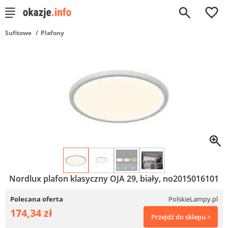
0
Sufitowe
Plafony
Nordlux plafon klasyczny OJA 29, biały, no2015016101
Polecana oferta
PolskieLampy.pl
174,34 zł
Przejdź do sklepu >