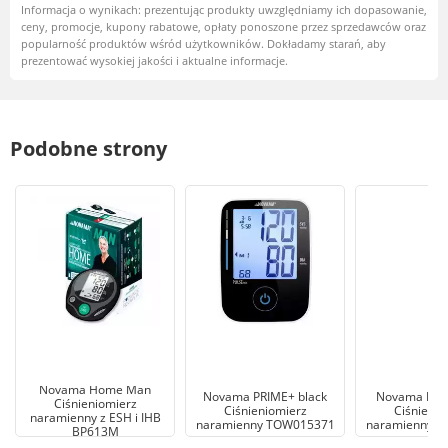
Informacja o wynikach: prezentując produkty uwzględniamy ich dopasowanie,
ceny, promocje, kupony rabatowe, opłaty ponoszone przez sprzedawców oraz
popularność produktów wśród użytkowników. Dokładamy starań, aby
prezentować wysokiej jakości i aktualne informacje.
Podobne strony
Novama Home Man
Novama PRIME+ black
Novama Pri
Ciśnieniomierz
Ciśnieniomierz
Ciśnienio
naramienny z ESH i IHB
naramienny TOW015371
naramienny 
BP613M