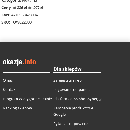
Kategoria:
Novama
Ceny
od
226 zł
do
297 zł
EAN:
4710953423004
SKU:
TOW022300
Dla sklepów
O nas
Zarejestruj sklep
Kontakt
Logowanie do panelu
Program Wiarygodne Opinie
Platforma CSS ShopSynergy
Ranking sklepów
Kampanie produktowe
Google
Pytania i odpowiedzi