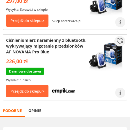
297,00 zł
Wysyłka: Sprawdź w sklepie
Przejdź do sklepu >
Sklep apteczka24.pl
Ciśnieniomierz naramienny z bluetooth,
wykrywający migotanie przedsionków
AF NOVAMA Pro Blue
226,00 zł
Darmowa dostawa
Wysyłka: 1 dzień
Przejdź do sklepu >
PODOBNE
OPINIE