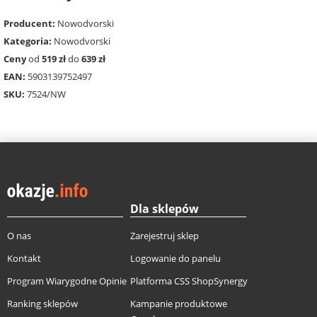
Producent:
Nowodvorski
Kategoria:
Nowodvorski
Ceny
od
519 zł
do
639 zł
EAN:
5903139752497
SKU:
7524/NW
Dla sklepów
O nas
Zarejestruj sklep
Kontakt
Logowanie do panelu
Program Wiarygodne Opinie
Platforma CSS ShopSynergy
Ranking sklepów
Kampanie produktowe