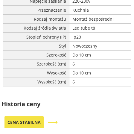
Napięcie zasilania
220-230v
Przeznaczenie
Kuchnia
Rodzaj montażu
Montaż bezpośredni
Rodzaj źródła światła
Led tube t8
Stopień ochrony (IP)
Ip20
Styl
Nowoczesny
Szerokość
Do 10 cm
Szerokość (cm)
6
Wysokość
Do 10 cm
Wysokość (cm)
6
Historia ceny
trending_flat
CENA STABILNA