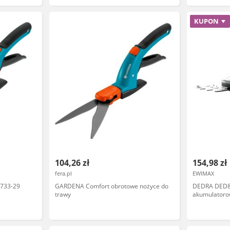
KUPON
104,26 zł
154,98 zł
fera.pl
EWIMAX
733-29
GARDENA Comfort obrotowe nożyce do
DEDRA DED8
trawy
akumulatoro
trawy, żywop