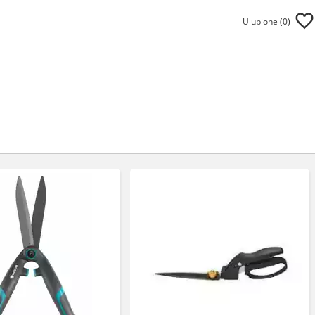
Ulubione (
0
)