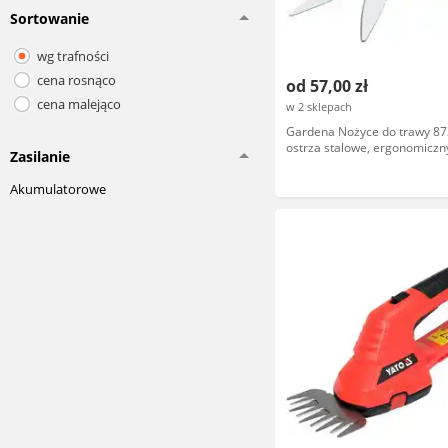
Sortowanie
wg trafności
cena rosnąco
od 57,00 zł
cena malejąco
w 2 sklepach
Gardena Nożyce do trawy 87
ostrza stalowe, ergonomiczn
Zasilanie
długość ostrzy 20 cm
Akumulatorowe