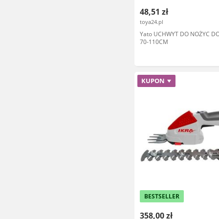
48,51 zł
toya24.pl
Yato UCHWYT DO NOŻYC D
70-110CM
KUPON
BESTSELLER
358,00 zł