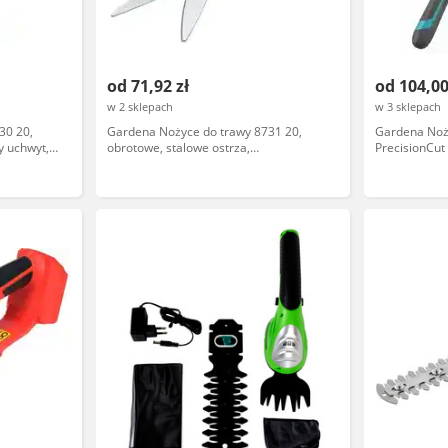
od 71,92 zł
od 104,00
w 2 sklepach
w 3 sklepach
30 20,
Gardena Nożyce do trawy 8731 20,
Gardena Noż
y uchwyt,
obrotowe, stalowe ostrza,
PrecisionCut
ergonomiczny uchwyt
ergonomiczny
wysokowęgl