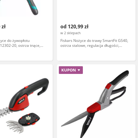
 zł
od 120,99 zł
w 2 sklepach
yce do żywopłotu
Fiskars Nożyce do trawy SmartFit GS40,
 12302-20, ostrza tnące,
ostrza stalowe, regulacja długości,
 uchwyt, stal
ergonomiczny uchwyt, model 1023632
owa
KUPON