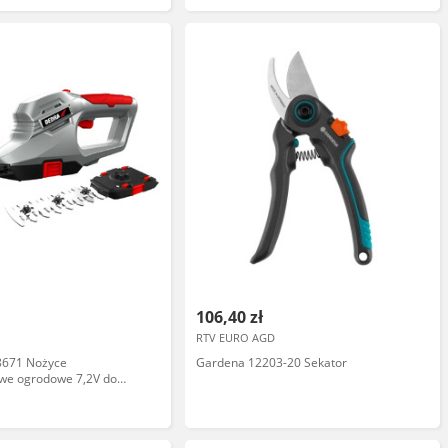
106,40 zł
RTV EURO AGD
671 Nożyce
Gardena 12203-20 Sekator
we ogrodowe 7,2V do
łotu i krzewów 2w1