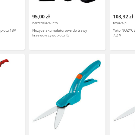
95,00 zł
103,32 zł
narzedzia24.info
toya24.pl
płotu 18V
Nożyce akumulatorowe do trawy
Yato NOŻYC
krzewów żywopłotu JG
7.2 V