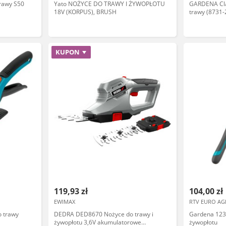
rawy S50
Yato NOŻYCE DO TRAWY I ŻYWOPŁOTU
GARDENA Cla
18V (KORPUS), BRUSH
trawy (8731-
KUPON
119,93 zł
104,00 zł
EWIMAX
RTV EURO AG
 trawy
DEDRA DED8670 Nożyce do trawy i
Gardena 123
żywopłotu 3,6V akumulatorowe
żywopłotu