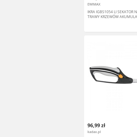
EWIMAX
IKRA IGBS1054 LI SEKATOR
TRAWY KRZEWÓW AKUMUL
PREMIUM OB-IKRIGBS1054L
96,99 zł
kadax.pl