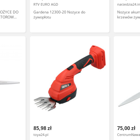
RTV EURO AGD
narzedzia24.i
 NOŻYCE DO
Gardena 12300-20 Nożyce do
Nożyce akum
ATOROWE
żywopłotu
krzewów żyw
I EWIMAX
85,98 zł
75,00 zł
toya24.pl
CentrumNawa