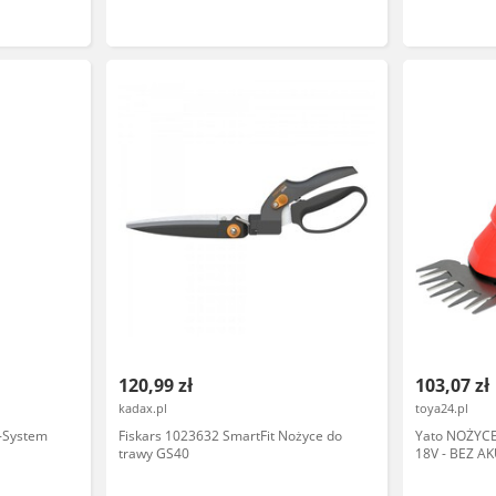
ogrodowe do krzewów 2w1
120,99 zł
103,07 zł
kadax.pl
toya24.pl
-System
Fiskars 1023632 SmartFit Nożyce do
Yato NOŻYC
trawy GS40
18V - BEZ 