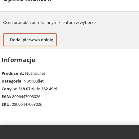
Oceń produkt i pomóż innym klientom w wyborze.
+ Dodaj pierwszą opinię
Informacje
Producent:
Nutribullet
Kategoria:
NutriBullet
Ceny
od
318.07 zł
do
332.49 zł
EAN:
8006447003026
SKU:
08006447003026