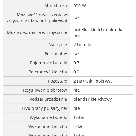
Moc silnika
900 W
Możliwość czyszczenia w
tak
zmywarce (dzbanek, pokrywa)
butelka, kielich, nakrętka,
Możliwość mycia w zmywarce
nóż
Naczynie
2 butelki
Personalny
tak
Pojemność butelki
0,7 l
Pojemność kielicha
0,9 l
Pozostałe
2 nakrętki, pokrywa
Regulowanie obrotów
nie
Rodzaj urządzenia
blender kielichowy
Tryb pracy pulsacyjnej
nie
Wykonanie butelki
Tritan
Wykonanie kielicha
szkło
Wykonanie kielicha
Tritan