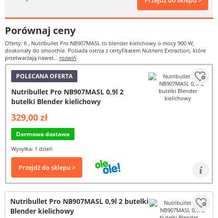
Przejdź do sklepu >
Porównaj ceny
Oferty: 6
, Nutribullet Pro NB907MASL to blender kielichowy o mocy 900 W,
doskonały do smoothie. Posiada ostrza z certyfikatem Nutrient Extraction, które
przetwarzają nawet...
rozwiń
POLECANA OFERTA
Nutribullet Pro NB907MASL 0,9l 2
butelki Blender kielichowy
329,00 zł
Darmowa dostawa
Wysyłka: 1 dzień
Przejdź do sklepu >
Nutribullet Pro NB907MASL 0,9l 2 butelki
Blender kielichowy