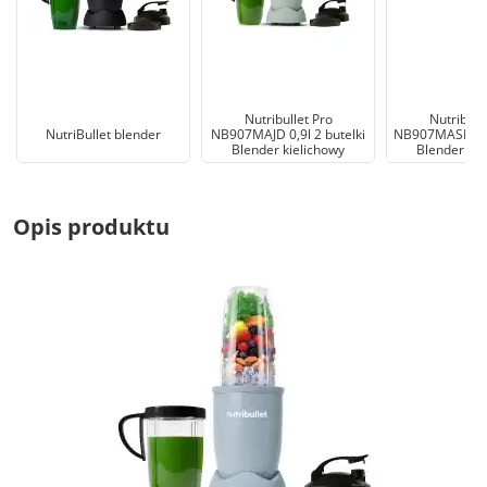
Nutribullet Pro
Nutribull
NutriBullet blender
NB907MAJD 0,9l 2 butelki
NB907MASN 0,9l
Blender kielichowy
Blender kie
Opis produktu