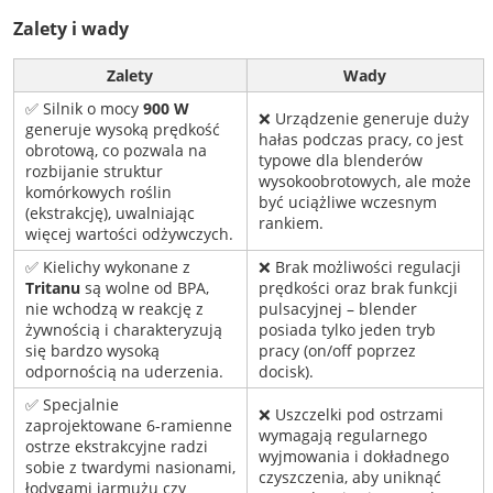
Zalety i wady
Zalety
Wady
✅ Silnik o mocy
900 W
❌ Urządzenie generuje duży
generuje wysoką prędkość
hałas podczas pracy, co jest
obrotową, co pozwala na
typowe dla blenderów
rozbijanie struktur
wysokoobrotowych, ale może
komórkowych roślin
być uciążliwe wczesnym
(ekstrakcję), uwalniając
rankiem.
więcej wartości odżywczych.
✅ Kielichy wykonane z
❌ Brak możliwości regulacji
Tritanu
są wolne od BPA,
prędkości oraz brak funkcji
nie wchodzą w reakcję z
pulsacyjnej – blender
żywnością i charakteryzują
posiada tylko jeden tryb
się bardzo wysoką
pracy (on/off poprzez
odpornością na uderzenia.
docisk).
✅ Specjalnie
❌ Uszczelki pod ostrzami
zaprojektowane 6-ramienne
wymagają regularnego
ostrze ekstrakcyjne radzi
wyjmowania i dokładnego
sobie z twardymi nasionami,
czyszczenia, aby uniknąć
łodygami jarmużu czy