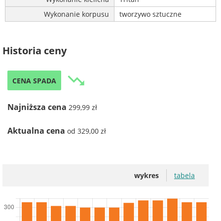
Wykonanie korpusu
tworzywo sztuczne
Historia ceny
trending_down
CENA SPADA
Najniższa cena
299,99 zł
Aktualna cena
od 329,00 zł
wykres
tabela