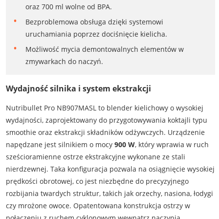
oraz 700 ml wolne od BPA.
Bezproblemowa obsługa dzięki systemowi
uruchamiania poprzez dociśnięcie kielicha.
Możliwość mycia demontowalnych elementów w
zmywarkach do naczyń.
Wydajność silnika i system ekstrakcji
Nutribullet Pro NB907MASL to blender kielichowy o wysokiej
wydajności, zaprojektowany do przygotowywania koktajli typu
smoothie oraz ekstrakcji składników odżywczych. Urządzenie
napędzane jest silnikiem o mocy
900 W
, który wprawia w ruch
sześcioramienne ostrze ekstrakcyjne wykonane ze stali
nierdzewnej. Taka konfiguracja pozwala na osiągnięcie wysokiej
prędkości obrotowej, co jest niezbędne do precyzyjnego
rozbijania twardych struktur, takich jak orzechy, nasiona, łodygi
czy mrożone owoce. Opatentowana konstrukcja ostrzy w
połączeniu z ruchem cyklonowym wewnątrz naczynia