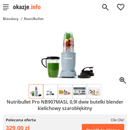
0
Blendery
NutriBullet
Nutribullet Pro NB907MASL 0,9l dwie butelki blender
kielichowy szarobłękitny
Polecana oferta
Ole Ole!
329,00 zł