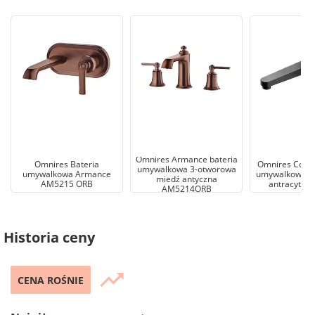
Omnires Armance bateria
Omnires Bateria
Omnires Conto
umywalkowa 3-otworowa
umywalkowa Armance
umywalkowa p
miedź antyczna
AM5215 ORB
antracyt C
AM5214ORB
Historia ceny
trending_up
CENA ROŚNIE