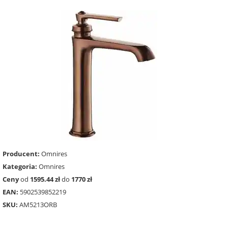
Producent:
Omnires
Kategoria:
Omnires
Ceny
od
1595.44 zł
do
1770 zł
EAN:
5902539852219
SKU:
AM5213ORB