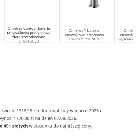
Omnires Contour bateria
Omnires Y bateria
Omnires
umywalkowa podtynkowa
umywalkowa sztorcowa
umywalkow
złoto szczotkowane
chrom Y1210NCR
wysoka ch
CT8015GLB
 kwocie 1318,98 zł odnotowaliśmy w marcu 2026 r.
ynosi 1770,00 zł na dzień 07.08.2026.
o 451 złotych
w stosunku do najniższej ceny.