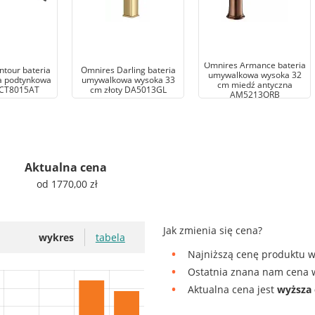
Omnires Armance bateria
tour bateria
Omnires Darling bateria
umywalkowa wysoka 32
 podtynkowa
umywalkowa wysoka 33
cm miedź antyczna
 CT8015AT
cm złoty DA5013GL
AM5213ORB
Aktualna cena
od 1770,00 zł
Jak zmienia się cena?
wykres
tabela
Najniższą cenę produktu w
Ostatnia znana nam cena w
Aktualna cena jest
wyższa 