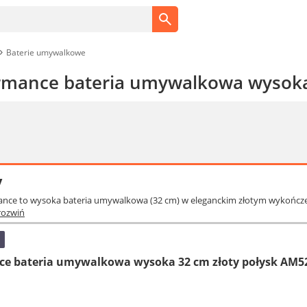
Baterie umywalkowe
rmance bateria umywalkowa wysoka
y
ance to wysoka bateria umywalkowa (32 cm) w eleganckim złotym wykońc
rozwiń
e bateria umywalkowa wysoka 32 cm złoty połysk AM5