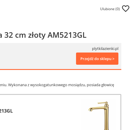
Ulubione (
0
)
 32 cm złoty AM5213GL
plytkilazienki.pl
Przejdź do sklepu >
zeniu. Wykonana z wysokogatunkowego mosiądzu, posiada głowicę
213GL