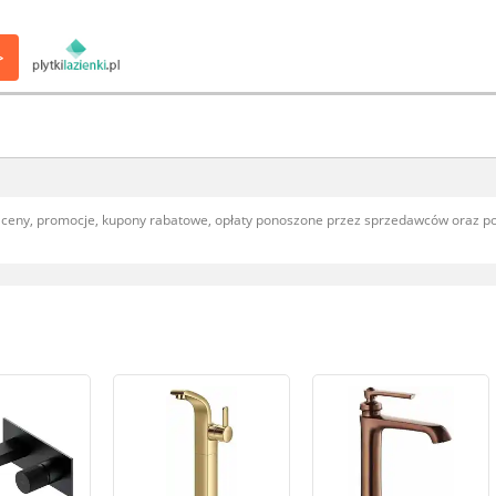
>
, ceny, promocje, kupony rabatowe, opłaty ponoszone przez sprzedawców oraz 