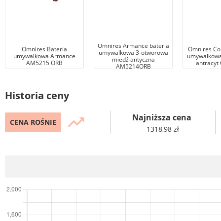
Omnires Armance bateria
Omnires Bateria
Omnires Con
umywalkowa 3-otworowa
umywalkowa Armance
umywalkowa
miedź antyczna
AM5215 ORB
antracyt
AM5214ORB
Historia ceny
Najniższa cena
trending_up
CENA ROŚNIE
1318,98 zł