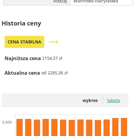
Rodzaj
Wannowo-natryskowa
Historia ceny
trending_flat
CENA STABILNA
Najniższa cena
2154,37 zł
Aktualna cena
od 2285,36 zł
wykres
tabela