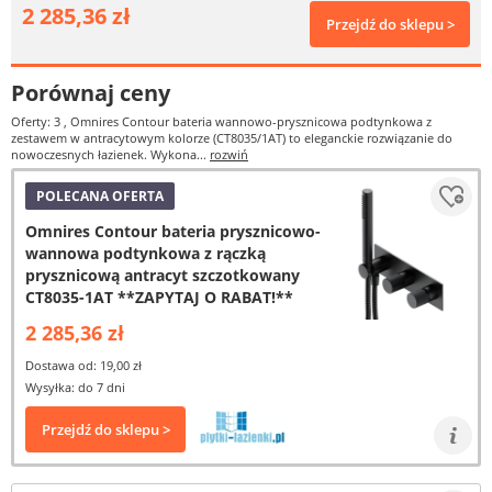
2 285,36 zł
Przejdź do sklepu >
Porównaj ceny
Oferty: 3
, Omnires Contour bateria wannowo-prysznicowa podtynkowa z
zestawem w antracytowym kolorze (CT8035/1AT) to eleganckie rozwiązanie do
nowoczesnych łazienek. Wykona...
rozwiń
POLECANA OFERTA
Omnires Contour bateria prysznicowo-
wannowa podtynkowa z rączką
prysznicową antracyt szczotkowany
CT8035-1AT **ZAPYTAJ O RABAT!**
2 285,36 zł
Dostawa od: 19,00 zł
Wysyłka: do 7 dni
Przejdź do sklepu >