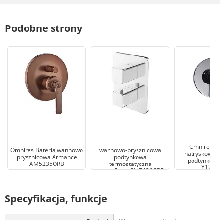
Podobne strony
Omnires Parma Bateria
Omnires Y 
Omnires Bateria wannowo
wannowo-prysznicowa
natryskowa
prysznicowa Armance
podtynkowa
podtynkow
AM5235ORB
termostatyczna
Y1245
chrom/biały PM7436CRB
Specyfikacja, funkcje