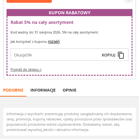
KUPON RABATOWY
Rabat 5% na cały asortyment
Kod ważny do 31 sierpnia 2026. 5% na cały asortyment.
Jak korzystać z kuponu
rozwiń
content_copy
Okazje5%
KOPIUJ
Przejdź do sklepu >
PODOBNE
INFORMACJE
OPINIE
Informacja o wynikach: prezentując produkty uwzględniamy ich dopasowanie,
ceny, promocje, kupony rabatowe, opłaty ponoszone przez sprzedawców oraz
popularność produktów wśród użytkowników. Dokładamy starań, aby
prezentować wysokiej jakości i aktualne informacje.