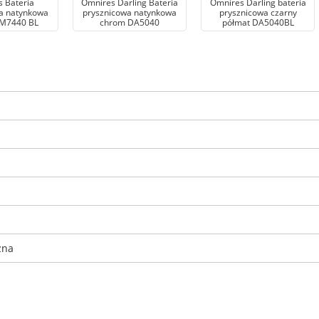
 Bateria
Omnires Darling Bateria
Omnires Darling bateria
a natynkowa
prysznicowa natynkowa
prysznicowa czarny
M7440 BL
chrom DA5040
półmat DA5040BL
zna