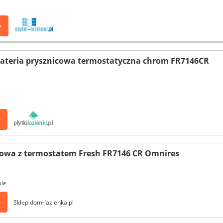
>
bateria prysznicowa termostatyczna chrom FR7146CR
>
cowa z termostatem Fresh FR7146 CR Omnires
pie
>
Sklep dom-lazienka.pl