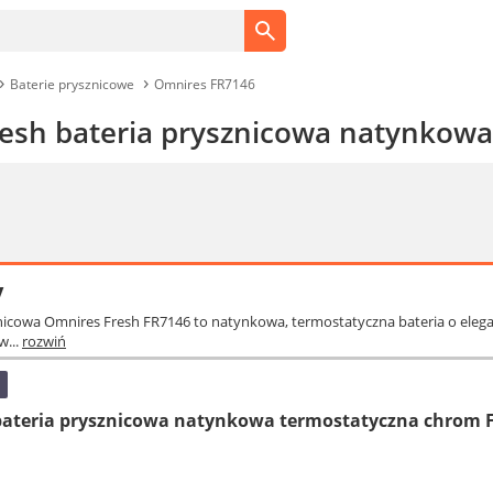
Baterie prysznicowe
Omnires FR7146
esh bateria prysznicowa natynkow
y
sznicowa Omnires Fresh FR7146 to natynkowa, termostatyczna bateria o e
w...
rozwiń
bateria prysznicowa natynkowa termostatyczna chrom 