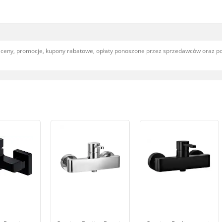
, ceny, promocje, kupony rabatowe, opłaty ponoszone przez sprzedawców oraz 