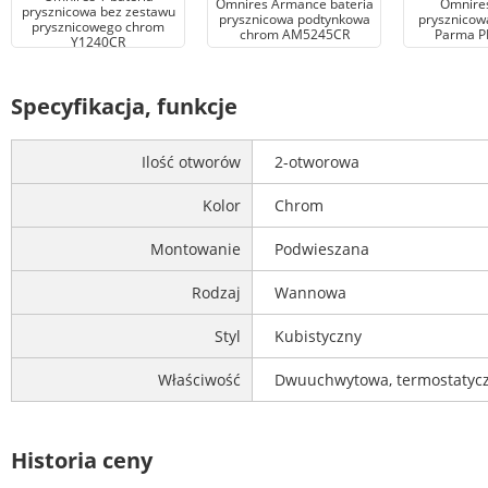
Omnires Armance bateria
Omnires
prysznicowa bez zestawu
prysznicowa podtynkowa
prysznicow
prysznicowego chrom
chrom AM5245CR
Parma P
Y1240CR
Specyfikacja, funkcje
Ilość otworów
2-otworowa
Kolor
Chrom
Montowanie
Podwieszana
Rodzaj
Wannowa
Styl
Kubistyczny
Właściwość
Dwuuchwytowa, termostatyc
Historia ceny