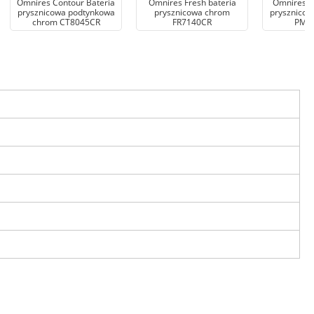
Omnires Contour Bateria
Omnires Fresh bateria
Omnires P
prysznicowa podtynkowa
prysznicowa chrom
prysznicow
chrom CT8045CR
FR7140CR
PM7