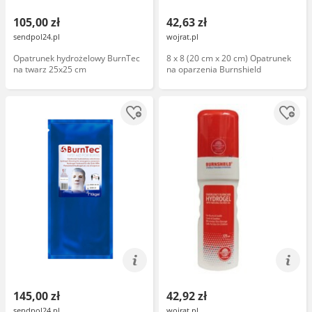
105,00 zł
42,63 zł
sendpol24.pl
wojrat.pl
Opatrunek hydrożelowy BurnTec
8 x 8 (20 cm x 20 cm) Opatrunek
na twarz 25x25 cm
na oparzenia Burnshield
145,00 zł
42,92 zł
sendpol24.pl
wojrat.pl