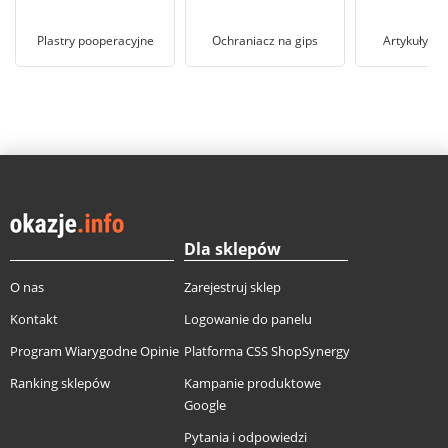
Plastry pooperacyjne
Ochraniacz na gips
Artykuły m
Dla sklepów
O nas
Zarejestruj sklep
Kontakt
Logowanie do panelu
Program Wiarygodne Opinie
Platforma CSS ShopSynergy
Ranking sklepów
Kampanie produktowe
Google
Pytania i odpowiedzi