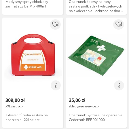
Medyczny spray chłodzący
Opatrunek żelowy na rany -
zamrażacz Ice Mix 400ml
zestaw podkładek hydrożelowych
na skaleczenia - ochrona naskórka
przeciw otarciom i odciskom
(Mueller More Skin)
309,00 zł
35,06 zł
XXLgastro.pl
sklep.greenservice.pl
Xxlselect Średni zestaw na
Opatrunek hydrożel na oparzenia
oparzenia I XXLselect
Cederroth REF 901900