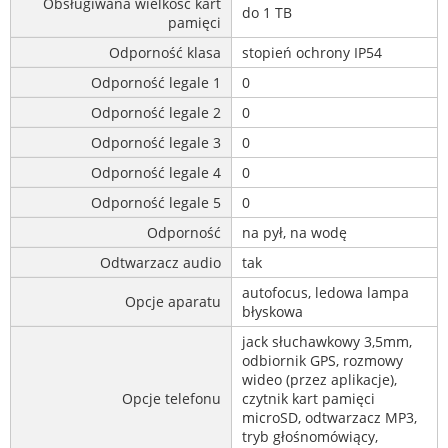
Obsługiwana wielkość kart
do 1 TB
pamięci
Odporność klasa
stopień ochrony IP54
Odporność legale 1
0
Odporność legale 2
0
Odporność legale 3
0
Odporność legale 4
0
Odporność legale 5
0
Odporność
na pył, na wodę
Odtwarzacz audio
tak
autofocus, ledowa lampa
Opcje aparatu
błyskowa
jack słuchawkowy 3,5mm,
odbiornik GPS, rozmowy
wideo (przez aplikacje),
Opcje telefonu
czytnik kart pamięci
microSD, odtwarzacz MP3,
tryb głośnomówiący,