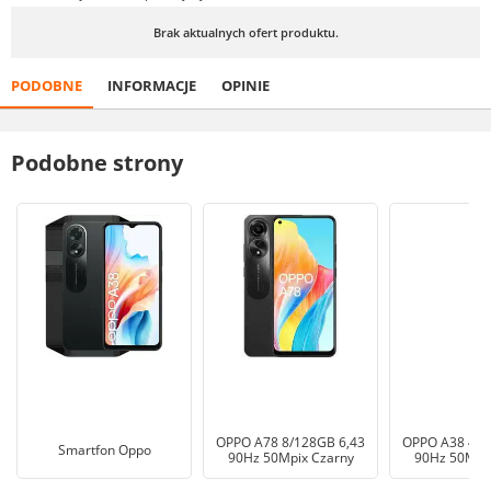
Brak aktualnych ofert produktu.
PODOBNE
INFORMACJE
OPINIE
Podobne strony
OPPO A78 8/128GB 6,43
OPPO A38 4/1
Smartfon Oppo
90Hz 50Mpix Czarny
90Hz 50Mpix