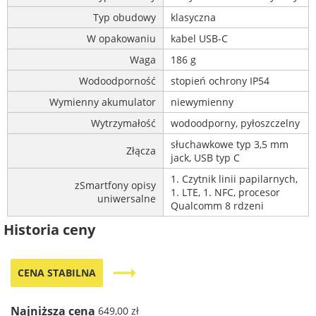
Typ obudowy
klasyczna
W opakowaniu
kabel USB-C
Waga
186 g
Wodoodporność
stopień ochrony IP54
Wymienny akumulator
niewymienny
Wytrzymałość
wodoodporny, pyłoszczelny
słuchawkowe typ 3,5 mm
Złącza
jack, USB typ C
1. Czytnik linii papilarnych,
zSmartfony opisy
1. LTE, 1. NFC, procesor
uniwersalne
Qualcomm 8 rdzeni
Historia ceny
trending_flat
CENA STABILNA
Najniższa cena
649,00 zł