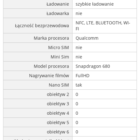
Ładowanie
szybkie ładowanie
Ładowarka
nie
NFC, LTE, BLUETOOTH, WI-
Łączność bezprzewodowa
FI
Marka procesora
Qualcomm
Micro SIM
nie
Mini Sim
nie
Model procesora
Snapdragon 680
Nagrywanie filmów
FullHD
Nano SIM
tak
obiektyw 2
0
obiektyw 3
0
obiektyw 4
0
obiektyw 5
0
obiektyw 6
0