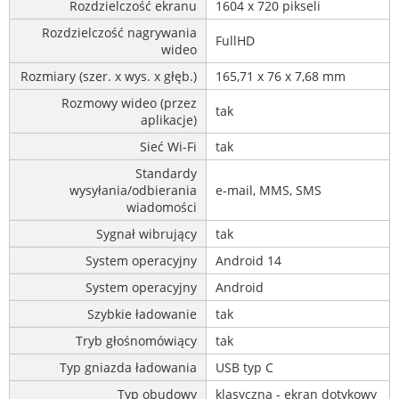
Rozdzielczość ekranu
1604 x 720 pikseli
Rozdzielczość nagrywania
FullHD
wideo
Rozmiary (szer. x wys. x głęb.)
165,71 x 76 x 7,68 mm
Rozmowy wideo (przez
tak
aplikacje)
Sieć Wi-Fi
tak
Standardy
wysyłania/odbierania
e-mail, MMS, SMS
wiadomości
Sygnał wibrujący
tak
System operacyjny
Android 14
System operacyjny
Android
Szybkie ładowanie
tak
Tryb głośnomówiący
tak
Typ gniazda ładowania
USB typ C
Typ obudowy
klasyczna - ekran dotykowy