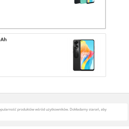
mAh
popularność produktów wśród użytkowników. Dokładamy starań, aby