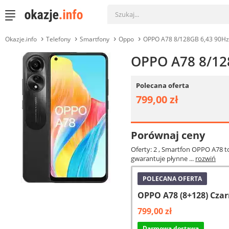
Okazje.info
Telefony
Smartfony
Oppo
OPPO A78 8/128GB 6,43 90Hz
OPPO A78 8/12
Polecana oferta
799,00 zł
Porównaj ceny
Oferty: 2
, Smartfon OPPO A78 t
gwarantuje płynne ...
rozwiń
POLECANA OFERTA
OPPO A78 (8+128) Cza
799,00 zł
Darmowa dostawa