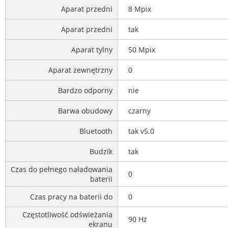
Aparat przedni
8 Mpix
Aparat przedni
tak
Aparat tylny
50 Mpix
Aparat zewnętrzny
0
Bardzo odporny
nie
Barwa obudowy
czarny
Bluetooth
tak v5.0
Budzik
tak
Czas do pełnego naładowania
0
baterii
Czas pracy na baterii do
0
Częstotliwość odświeżania
90 Hz
ekranu