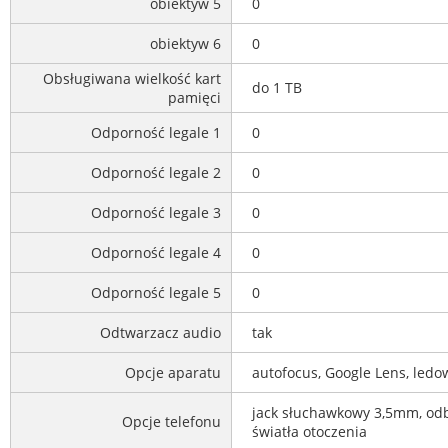
obiektyw 5
0
obiektyw 6
0
Obsługiwana wielkość kart
do 1 TB
pamięci
Odporność legale 1
0
Odporność legale 2
0
Odporność legale 3
0
Odporność legale 4
0
Odporność legale 5
0
Odtwarzacz audio
tak
Opcje aparatu
autofocus, Google Lens, ledo
jack słuchawkowy 3,5mm, odbi
Opcje telefonu
światła otoczenia