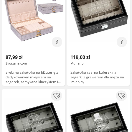
87,99 zł
119,00 zł
Skorzana.com
Murrano
Srebrna szkatułka na biżuterię z
Szkatułka czarna kuferek na
dedykowanym miejscem na
zegarki z grawerem dla męża na
zegarek, zamykana kluczykiem i
imieniny
zatrzaskiem Peterson PTN SZK-13