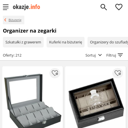
0
Biżuterię
Organizer na zegarki
Szkatułki z grawerem
Kuferki na biżuterię
Organizery do szuflad
Oferty: 212
Sortuj
Filtruj