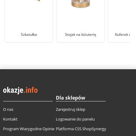
Szkatułka
Stojak na biżuterię
Kuferek na b
Dla sklepów
O nas
Zarejestruj sklep
Kontakt
Logowanie do panelu
Program Wiarygodne Opinie
Platforma CSS ShopSynergy