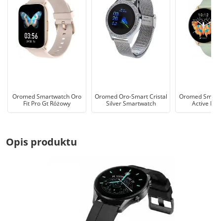
Oromed Smartwatch Oro
Oromed Oro-Smart Cristal
Oromed Smart
Fit Pro Gt Różowy
Silver Smartwatch
Active Pro
Opis produktu