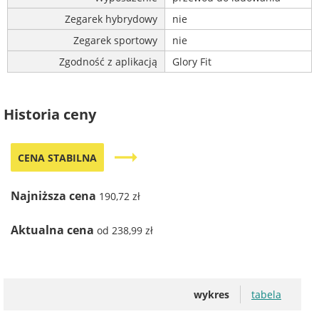
Zegarek hybrydowy
nie
Zegarek sportowy
nie
Zgodność z aplikacją
Glory Fit
Historia ceny
trending_flat
CENA STABILNA
Najniższa cena
190,72 zł
Aktualna cena
od 238,99 zł
wykres
tabela