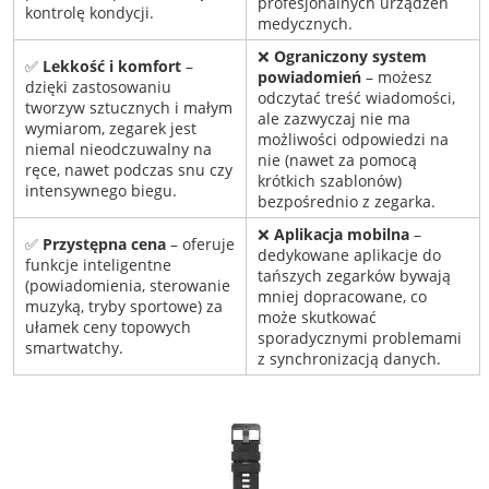
profesjonalnych urządzeń
kontrolę kondycji.
medycznych.
❌
Ograniczony system
✅
Lekkość i komfort
–
powiadomień
– możesz
dzięki zastosowaniu
odczytać treść wiadomości,
tworzyw sztucznych i małym
ale zazwyczaj nie ma
wymiarom, zegarek jest
możliwości odpowiedzi na
niemal nieodczuwalny na
nie (nawet za pomocą
ręce, nawet podczas snu czy
krótkich szablonów)
intensywnego biegu.
bezpośrednio z zegarka.
❌
Aplikacja mobilna
–
✅
Przystępna cena
– oferuje
dedykowane aplikacje do
funkcje inteligentne
tańszych zegarków bywają
(powiadomienia, sterowanie
mniej dopracowane, co
muzyką, tryby sportowe) za
może skutkować
ułamek ceny topowych
sporadycznymi problemami
smartwatchy.
z synchronizacją danych.