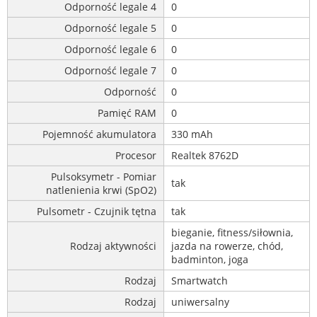
Odporność legale 4
0
Odporność legale 5
0
Odporność legale 6
0
Odporność legale 7
0
Odporność
0
Pamięć RAM
0
Pojemność akumulatora
330 mAh
Procesor
Realtek 8762D
Pulsoksymetr - Pomiar
tak
natlenienia krwi (SpO2)
Pulsometr - Czujnik tętna
tak
bieganie, fitness/siłownia,
Rodzaj aktywności
jazda na rowerze, chód,
badminton, joga
Rodzaj
Smartwatch
Rodzaj
uniwersalny