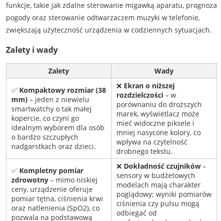
funkcje, takie jak zdalne sterowanie migawką aparatu, prognoza
pogody oraz sterowanie odtwarzaczem muzyki w telefonie,
zwiększają użyteczność urządzenia w codziennych sytuacjach.
Zalety i wady
Zalety
Wady
❌
Ekran o niższej
✅
Kompaktowy rozmiar (38
rozdzielczości
– w
mm)
– jeden z niewielu
porównaniu do droższych
smartwatchy o tak małej
marek, wyświetlacz może
kopercie, co czyni go
mieć widoczne piksele i
idealnym wyborem dla osób
mniej nasycone kolory, co
o bardzo szczupłych
wpływa na czytelność
nadgarstkach oraz dzieci.
drobnego tekstu.
❌
Dokładność czujników
–
✅
Kompletny pomiar
sensory w budżetowych
zdrowotny
– mimo niskiej
modelach mają charakter
ceny, urządzenie oferuje
poglądowy; wyniki pomiarów
pomiar tętna, ciśnienia krwi
ciśnienia czy pulsu mogą
oraz natlenienia (SpO2), co
odbiegać od
pozwala na podstawową