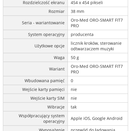
Rozdzielczość ekranu
454 x 454 pikseli
Rozmiar
38 mm
Oro-Med ORO-SMART FIT7
Seria - wariantowanie
PRO
System operacyjny
producenta
licznik kroków, sterowanie
Użytkowe opcje
odtwarzaczem muzyki
Waga
50 g
Oro-Med ORO-SMART FIT7
Wariant
PRO
Wbudowana pamięć
0
Wejście karty pamięci
nie
Wejście karty SIM
nie
Wibracje
tak
Współpracujący system
Apple iOS, Google Android
operacyjny
Wyposażenie
przewód do ładowania