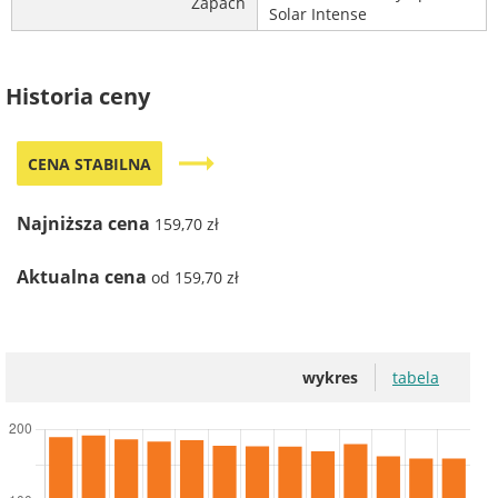
Zapach
Solar Intense
Historia ceny
trending_flat
CENA STABILNA
Najniższa cena
159,70 zł
Aktualna cena
od 159,70 zł
wykres
tabela