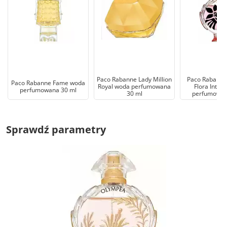
Paco Rabanne Lady Million
Paco Rabann
Paco Rabanne Fame woda
Royal woda perfumowana
Flora Inten
perfumowana 30 ml
30 ml
perfumowan
Sprawdź parametry