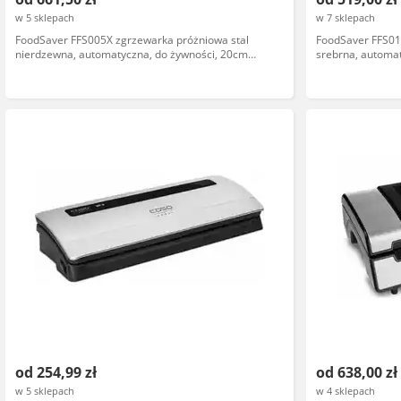
w 5 sklepach
w 7 sklepach
FoodSaver FFS005X zgrzewarka próżniowa stal
FoodSaver FFS017
nierdzewna, automatyczna, do żywności, 20cm
srebrna, automat
szerokości
powietrza, comp
od 254,99 zł
od 638,00 zł
w 5 sklepach
w 4 sklepach