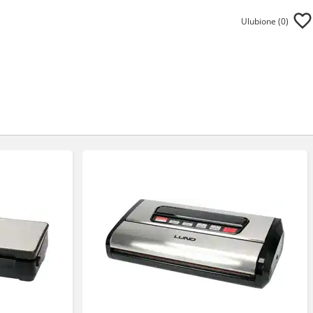
Ulubione (
0
)