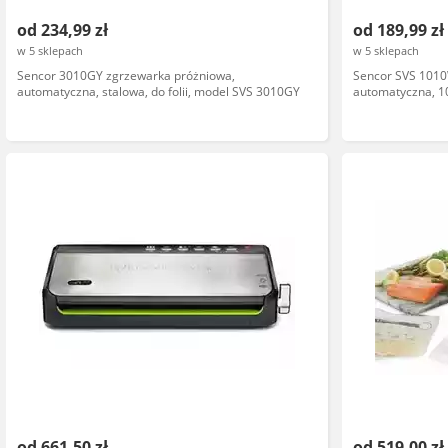
od 234,99 zł
od 189,99 zł
w 5 sklepach
w 5 sklepach
Sencor 3010GY zgrzewarka próżniowa,
Sencor SVS 1010
automatyczna, stalowa, do folii, model SVS 3010GY
automatyczna, 10
od 661,50 zł
od 519,00 zł