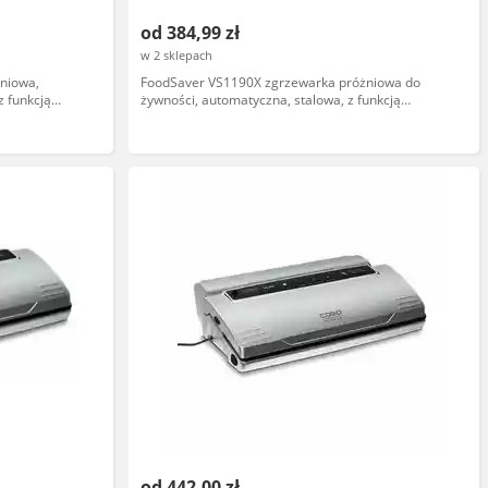
od 384,99 zł
w 2 sklepach
niowa,
FoodSaver VS1190X zgrzewarka próżniowa do
z funkcją
żywności, automatyczna, stalowa, z funkcją
usuwania powietrza, model 2023
od 442,00 zł