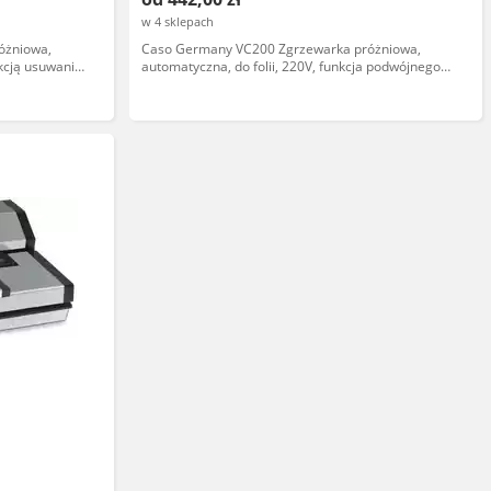
w 4 sklepach
óżniowa,
Caso Germany VC200 Zgrzewarka próżniowa,
nkcją usuwania
automatyczna, do folii, 220V, funkcja podwójnego
zgrzewu, stal nierdzewna