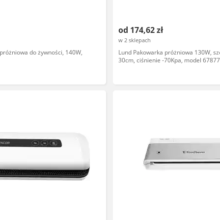
od 174,62 zł
w 2 sklepach
próżniowa do żywności, 140W,
Lund Pakowarka próżniowa 130W, sz
30cm, ciśnienie -70Kpa, model 67877