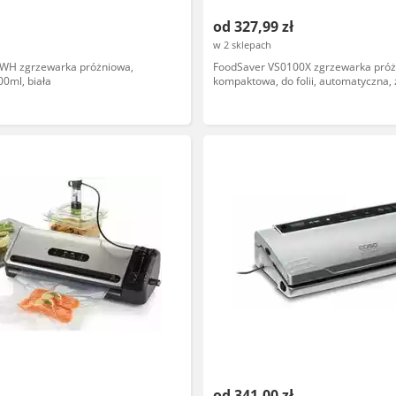
od 327,99 zł
w 2 sklepach
WH zgrzewarka próżniowa,
FoodSaver VS0100X zgrzewarka próż
0ml, biała
kompaktowa, do folii, automatyczna, 
usuwania powietrza
od 341,00 zł