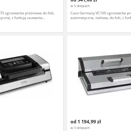
w 5 sklepach
X zgrzewarka próżniowa do folii,
Caso Germany VC100 zgrzewarka pr
yczna, z funkcją usuwania
automatyczna, stalowa, do folii, z fu
act, model 2023
powietrza, model VC100
od 1 194,99 zł
w 3 sklepach