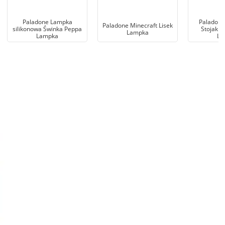
Paladone Lampka
Paladone
Paladone Minecraft Lisek
silikonowa Świnka Peppa
Stojak n
Lampka
Lampka
La