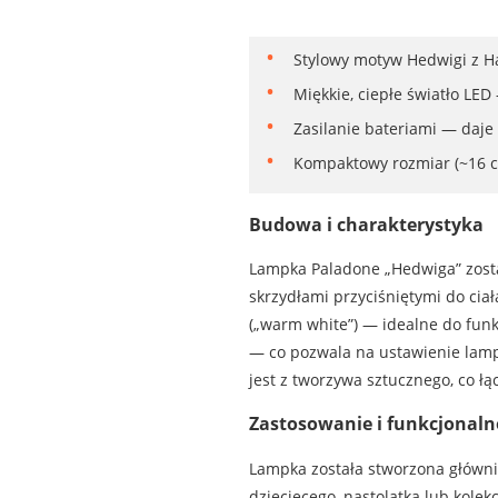
Stylowy motyw Hedwigi z Ha
Miękkie, ciepłe światło LE
Zasilanie bateriami — daje
Kompaktowy rozmiar (~16 cm
Budowa i charakterystyka
Lampka Paladone „Hedwiga” zosta
skrzydłami przyciśniętymi do ciał
(„warm white”) — idealne do funkc
— co pozwala na ustawienie lam
jest z tworzywa sztucznego, co łąc
Zastosowanie i funkcjonaln
Lampka została stworzona głównie
dziecięcego, nastolatka lub kole