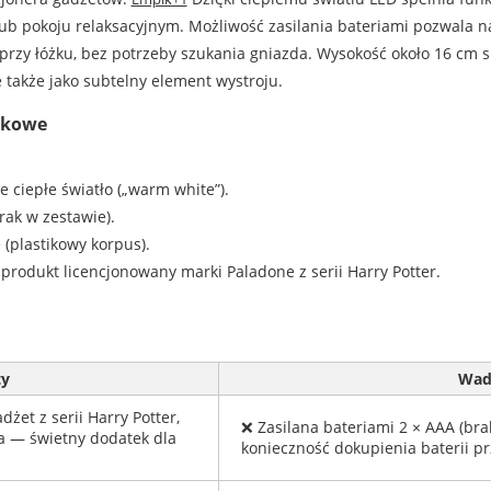
lub pokoju relaksacyjnym. Możliwość zasilania bateriami pozwala 
u przy łóżku, bez potrzeby szukania gniazda. Wysokość około 16 cm 
także jako subtelny element wystroju.
tkowe
e ciepłe światło („warm white”).
rak w zestawie).
 (plastikowy korpus).
 produkt licencjonowany marki Paladone z serii Harry Potter.
ty
Wad
żet z serii Harry Potter,
❌ Zasilana bateriami 2 × AAA (bra
a — świetny dodatek dla
konieczność dokupienia baterii p