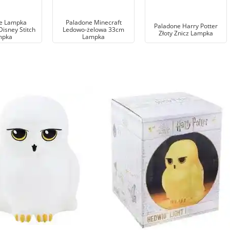
e Lampka
Paladone Minecraft
Paladone Harry Potter
Disney Stitch
Ledowo-żelowa 33cm
Złoty Znicz Lampka
mpka
Lampka