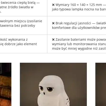
 świecenia ciepłą bielą —
❌ Wymiary 160 × 140 × 125 mm —
atne źródło światła w
jako typowa lampka nocna na bard
.
wolnym miejscu (zasilanie
❌ Brak regulacji jasności — światł
tawienia bez potrzeby
komfortowe dla użytkowników pre
akość wykonania z
❌ Zasilanie bateriami może powo
się dobrze jako element
wymiany lub monitorowania stanu 
może być mniej wygodne niż zasil