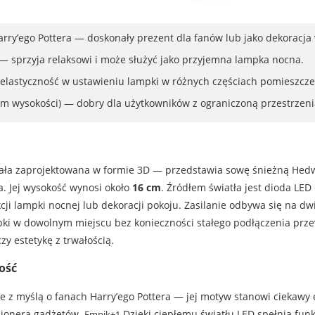
rry’ego Pottera — doskonały prezent dla fanów lub jako dekoracj
D — sprzyja relaksowi i może służyć jako przyjemna lampka nocna.
 elastyczność w ustawieniu lampki w różnych częściach pomieszcze
 wysokości) — dobry dla użytkowników z ograniczoną przestrzenią 
ła zaprojektowana w formie 3D — przedstawia sowę śnieżną Hedwig
a. Jej wysokość wynosi około
16 cm
. Źródłem światła jest dioda LED 
ji lampki nocnej lub dekoracji pokoju. Zasilanie odbywa się na dw
pki w dowolnym miejscu bez konieczności stałego podłączenia p
zy estetykę z trwałością.
ość
 z myślą o fanach Harry’ego Pottera — jej motyw stanowi ciekawy 
kcjonera gadżetów.
Dzięki ciepłemu światłu LED spełnia funk
Empik+1