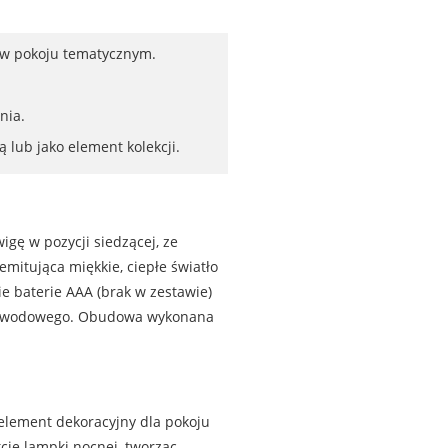
a w pokoju tematycznym.
nia.
lub jako element kolekcji.
ę w pozycji siedzącej, ze
emitująca miękkie, ciepłe światło
ie baterie AAA (brak w zestawie)
rzewodowego. Obudowa wykonana
element dekoracyjny dla pokoju
cję lampki nocnej, tworząc