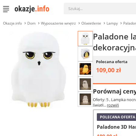
Okazje.info
Dom
Wyposażenie wnętrz
Oświetlenie
Lampy
Palado
Paladone l
dekoracyjna
Polecana oferta
109,00 zł
Porównaj cen
Oferty: 5
, Lampka nocna
światł...
rozwiń
POLECANA OFERTA
Paladone 3D Ha