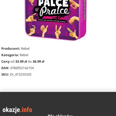
Producent:
Rebel
Kategoria:
Rebel
Ceny
od
33.99 zł
do
36.99 zł
EAN:
3760052142154
SKU:
OI_415255335