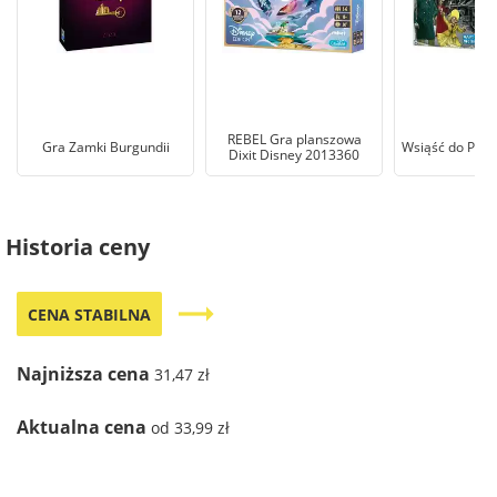
REBEL Gra planszowa
Gra Zamki Burgundii
Wsiąść do Poci
Dixit Disney 2013360
Historia ceny
trending_flat
CENA STABILNA
Najniższa cena
31,47 zł
Aktualna cena
od 33,99 zł