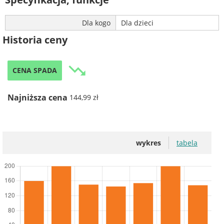
Dla kogo
Dla dzieci
Historia ceny
trending_down
CENA SPADA
Najniższa cena
144,99 zł
wykres
tabela