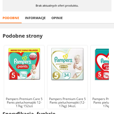
Brak aktualnych ofert produktu.
PODOBNE
INFORMACJE
OPINIE
Podobne strony
Pampers Premium Care 5
Pampers Premium Care 5
Pampers Prem
Pants pieluchomajtki 12-
Pants pieluchomajtki (12-
Pants pielucho
17kg 152szt
17kg) 34szt.
17kg 96
Specyfikacja, funkcje