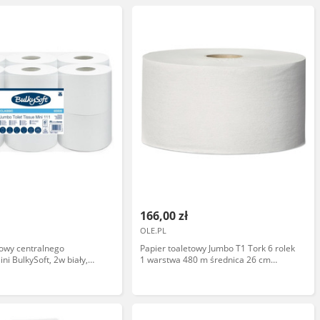
166,00 zł
OLE.PL
towy centralnego
Papier toaletowy Jumbo T1 Tork 6 rolek
ni BulkySoft, 2w biały,
1 warstwa 480 m średnica 26 cm
gość roli 111,60m.
naturalny makulatura