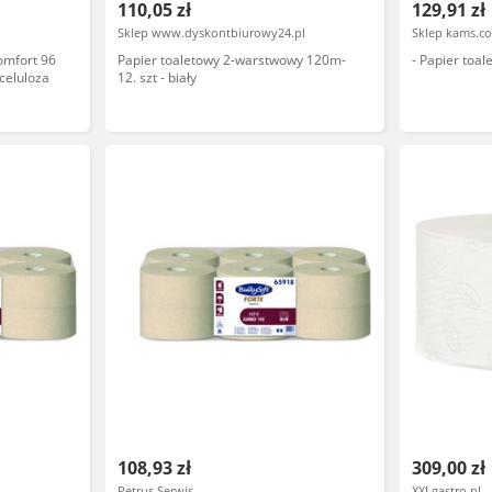
110,05 zł
129,91 zł
Sklep www.dyskontbiurowy24.pl
Sklep kams.c
omfort 96
Papier toaletowy 2-warstwowy 120m-
- Papier toa
 celuloza
12. szt - biały
108,93 zł
309,00 zł
Petrus Serwis
XXLgastro.pl