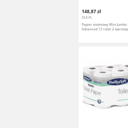
148,87 zł
OLE.PL
Papier toaletowy Mini Jumbo
Advanced 12 rolek 2 warstw
średnica 18,8 cm biała maku