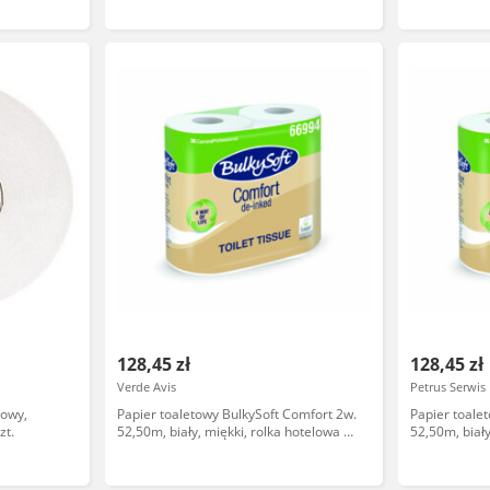
128,45 zł
128,45 zł
Verde Avis
Petrus Serwis
wowy,
Papier toaletowy BulkySoft Comfort 2w.
Papier toale
zt.
52,50m, biały, miękki, rolka hotelowa 40
52,50m, biały
rolek
rolek