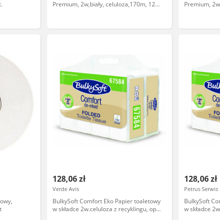
.
Premium, 2w,biały, celuloza,170m, 12
Premium, 2w,
rolek/op
rolek/op
128,06 zł
128,06 zł
Verde Avis
Petrus Serwis
wowy,
BulkySoft Comfort Eko Papier toaletowy
BulkySoft Co
t
w składce 2w.celuloza z recyklingu, op.
w składce 2w.
6000 listków
6000 listków