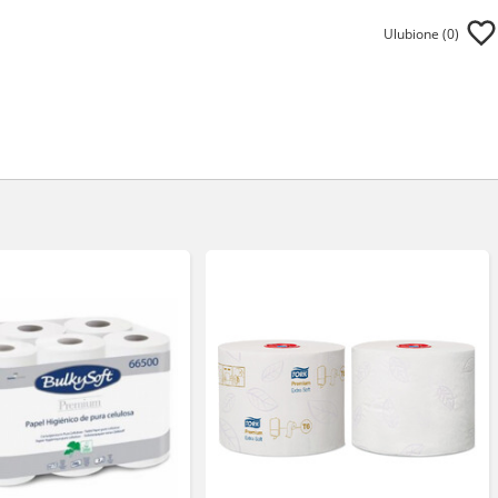
Ulubione (
0
)