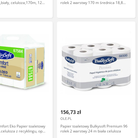
biały, celuloza,170m, 12
rolek 2 warstwy 170 m średnica 18,8
cm biała makulatura
156,73 zł
OLE.PL
mfort Eko Papier toaletowy
Papier toaletowy Bulkysoft Premium 96
celuloza z recyklingu, op.
rolek 2 warstwy 24 m biała celuloza