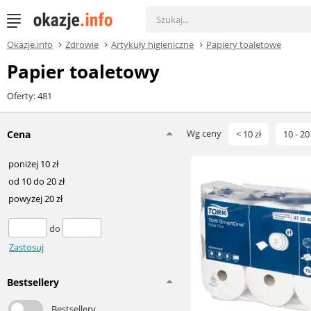
Okazje.info
Zdrowie
Artykuły higieniczne
Papiery toaletowe
Papier toaletowy
Oferty: 481
Wg ceny
Cena
< 10 zł
10 - 20 
poniżej 10 zł
od 10 do 20 zł
powyżej 20 zł
do
Zastosuj
Bestsellery
Bestsellery