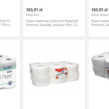
103,91 zł
103,91 zł
Verde Avis
Petrus Serwis
 Tork T2
Papier toaletowy jumbo mini BulkySoft
Papier toale
y 170 m
Premium, 2w,biały, celuloza,145m, 12
Premium, 2w,
latura
rolek
rolek