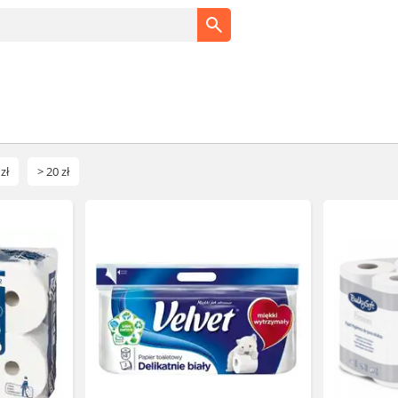
zł
> 20 zł