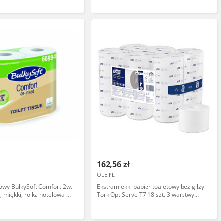
162,56 zł
OLE.PL
towy BulkySoft Comfort 2w.
Ekstramiękki papier toaletowy bez gilzy
, miękki, rolka hotelowa 40
Tork OptiServe T7 18 szt. 3 warstwy
63,3 m, biała celuloza