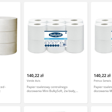
140,22 zł
140,22 zł
Verde Avis
Petrus Serwis
ced -
Papier toaletowy centralnego
Papier toale
t
dozowania Mini BulkySoft, 2w biały,
dozowania Mi
celuloza, długość roli 111,60m.
celuloza, dłu
12rolek/op
12rolek/op