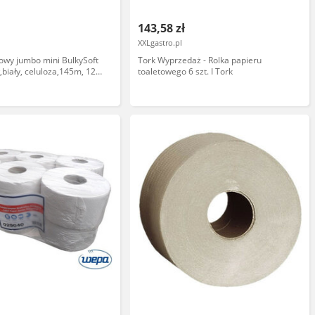
143,58 zł
XXLgastro.pl
towy jumbo mini BulkySoft
Tork Wyprzedaż - Rolka papieru
biały, celuloza,145m, 12
toaletowego 6 szt. I Tork