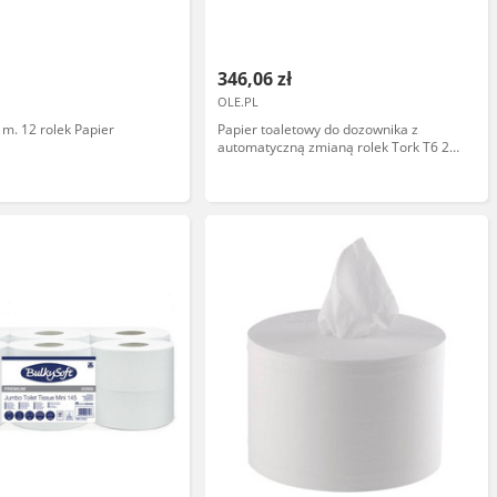
346,06 zł
OLE.PL
 m. 12 rolek Papier
Papier toaletowy do dozownika z
automatyczną zmianą rolek Tork T6 27
rolek 3 warstwy 70 m średnica 13,2 cm
biała makulatura