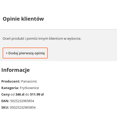
Opinie klientów
Oceń produkt i pomóż innym klientom w wyborze.
+ Dodaj pierwszą opinię
Informacje
Producent:
Panasonic
Kategoria:
Frytkownice
Ceny
od
346 zł
do
511.99 zł
EAN:
5025232965854
SKU:
05025232965854