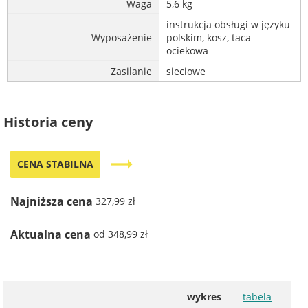
Waga
5,6 kg
instrukcja obsługi w języku
Wyposażenie
polskim, kosz, taca
ociekowa
Zasilanie
sieciowe
Historia ceny
trending_flat
CENA STABILNA
Najniższa cena
327,99 zł
Aktualna cena
od 348,99 zł
wykres
tabela