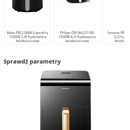
Beko FRL2244B ExpertFry
Philips OVI NA221/00
Severin FR 2
1500W 3,9l frytkownica
1500W 4,2l frytkownica
3,2l frytk
beztłuszczowa
beztłuszczowa
beztłusz
Sprawdź parametry