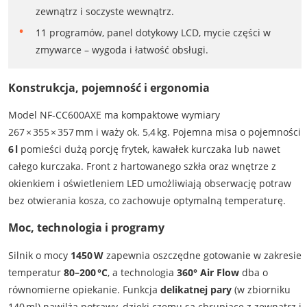
zewnątrz i soczyste wewnątrz.
11 programów, panel dotykowy LCD, mycie części w
zmywarce – wygoda i łatwość obsługi.
Konstrukcja, pojemność i ergonomia
Model NF‑CC600AXE ma kompaktowe wymiary
267 × 355 × 357 mm i waży ok. 5,4 kg. Pojemna misa o pojemności
6 l
pomieści dużą porcję frytek, kawałek kurczaka lub nawet
całego kurczaka. Front z hartowanego szkła oraz wnętrze z
okienkiem i oświetleniem LED umożliwiają obserwację potraw
bez otwierania kosza, co zachowuje optymalną temperaturę.
Moc, technologia i programy
Silnik o mocy
1450 W
zapewnia oszczędne gotowanie w zakresie
temperatur
80–200 °C
, a technologia
360° Air Flow
dba o
równomierne opiekanie. Funkcja
delikatnej pary
(w zbiorniku
140 ml) nawilża potrawy, dzięki czemu są chrupiące z zewnątrz i