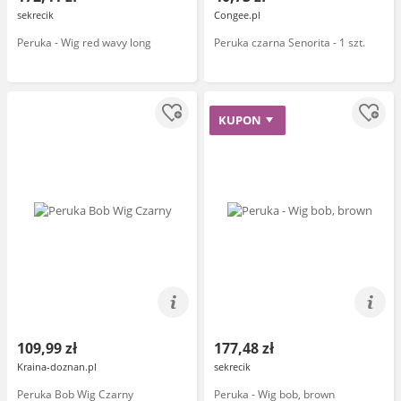
sekrecik
Congee.pl
Peruka - Wig red wavy long
Peruka czarna Senorita - 1 szt.
KUPON
109,99 zł
177,48 zł
Kraina-doznan.pl
sekrecik
Peruka Bob Wig Czarny
Peruka - Wig bob, brown