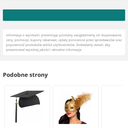
Informacja o wynikach: prezentując produkty uwzględniamy ich dopasowanie,
ceny, promocje, kupony rabatowe, opłaty ponoszone przez sprzedawców oraz
popularność produktów wśród użytkowników. Dokładamy starań, aby
prezentować wysokiej jakości i aktualne informacje.
Podobne strony