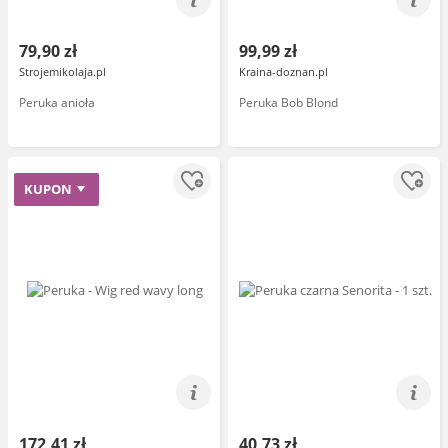
79,90 zł
99,99 zł
Strojemikolaja.pl
Kraina-doznan.pl
Peruka anioła
Peruka Bob Blond
KUPON
172,41 zł
40,73 zł