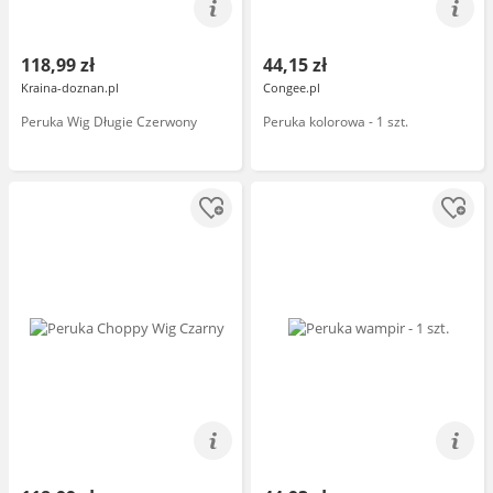
118,99 zł
44,15 zł
Kraina-doznan.pl
Congee.pl
Peruka Wig Długie Czerwony
Peruka kolorowa - 1 szt.