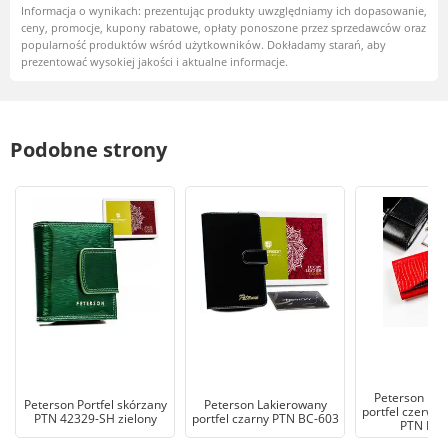
Informacja o wynikach: prezentując produkty uwzględniamy ich dopasowanie,
ceny, promocje, kupony rabatowe, opłaty ponoszone przez sprzedawców oraz
popularność produktów wśród użytkowników. Dokładamy starań, aby
prezentować wysokiej jakości i aktualne informacje.
Podobne strony
Peterson Lak
Peterson Portfel skórzany
Peterson Lakierowany
portfel czerwo
PTN 42329-SH zielony
portfel czarny PTN BC-603
PTN MC