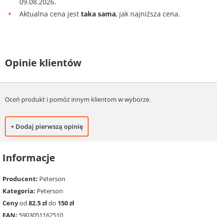
09.08.2026.
Aktualna cena jest
taka sama
, jak najniższa cena.
Opinie klientów
Oceń produkt i pomóż innym klientom w wyborze.
+ Dodaj pierwszą opinię
Informacje
Producent:
Peterson
Kategoria:
Peterson
Ceny
od
82.5 zł
do
150 zł
EAN:
5903051162510