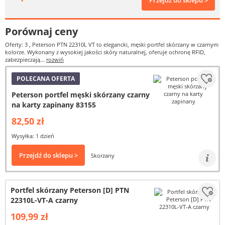
Przejdź do sklepu >
Porównaj ceny
Oferty: 3
, Peterson PTN 22310L VT to elegancki, męski portfel skórzany w czarnym
kolorze. Wykonany z wysokiej jakości skóry naturalnej, oferuje ochronę RFID,
zabezpieczają...
rozwiń
POLECANA OFERTA
Peterson portfel męski skórzany czarny
na karty zapinany 83155
82,50 zł
Wysyłka: 1 dzień
Przejdź do sklepu >
Skorzany
Portfel skórzany Peterson [D] PTN
22310L-VT-A czarny
109,99 zł