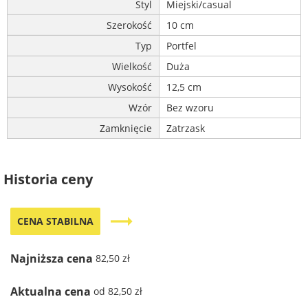
Styl
Miejski/casual
Szerokość
10 cm
Typ
Portfel
Wielkość
Duża
Wysokość
12,5 cm
Wzór
Bez wzoru
Zamknięcie
Zatrzask
Historia ceny
trending_flat
CENA STABILNA
Najniższa cena
82,50 zł
Aktualna cena
od 82,50 zł