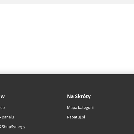
ów
Na Skróty
lep
Mapa kategorii
 panelu
Rabatuj.pl
S ShopSynergy