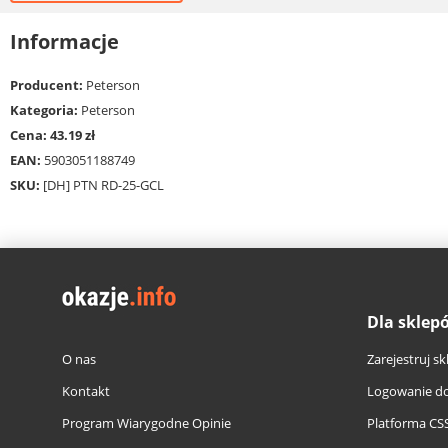
Informacje
Producent:
Peterson
Kategoria:
Peterson
Cena: 43.19 zł
EAN:
5903051188749
SKU:
[DH] PTN RD-25-GCL
Dla sklep
O nas
Zarejestruj sk
Kontakt
Logowanie do
Program Wiarygodne Opinie
Platforma CS