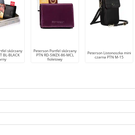
tfel skórzany
Peterson Portfel skórzany
Peterson Listonoszka mini
T BL-BLACK
PTN RD-SWZX-86-MCL
czarna PTN M-15
arny
fioletowy