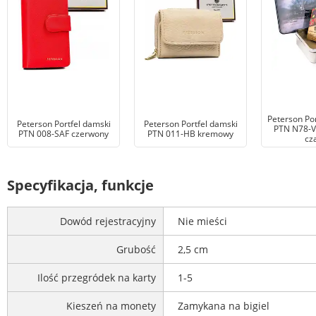
Peterson Por
Peterson Portfel damski
Peterson Portfel damski
PTN N78-V
PTN 008-SAF czerwony
PTN 011-HB kremowy
cz
Specyfikacja, funkcje
Dowód rejestracyjny
Nie mieści
Grubość
2,5 cm
Ilość przegródek na karty
1-5
Kieszeń na monety
Zamykana na bigiel