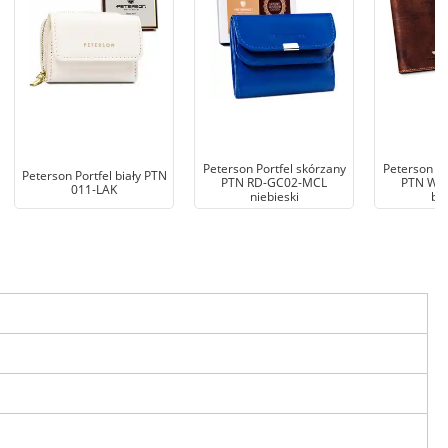
Peterson Portfel skórzany
Peterson Po
Peterson Portfel biały PTN
PTN RD-GC02-MCL
PTN WL
011-LAK
niebieski
br