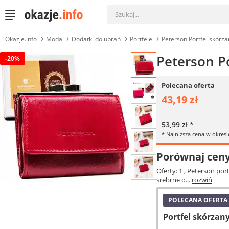
Okazje.info
Moda
Dodatki do ubrań
Portfele
Peterson Portfel skór
Peterson P
-20%
Polecana oferta
43,19 zł
53,99 zł
*
* Najniższa cena w okresi
Porównaj cen
Oferty: 1
, Peterson por
srebrne o...
rozwiń
POLECANA OFERTA
Portfel skórzan