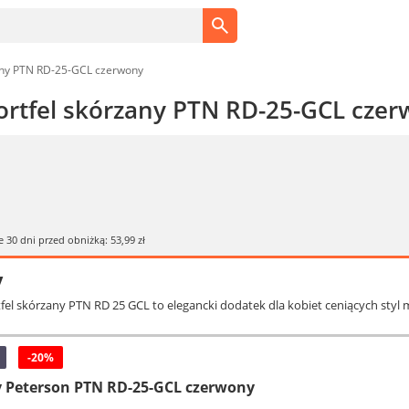
zany PTN RD-25-GCL czerwony
ortfel skórzany PTN RD-25-GCL cze
e 30 dni przed obniżką: 53,99 zł
y
tfel skórzany PTN RD 25 GCL to elegancki dodatek dla kobiet ceniących styl
-20%
y Peterson PTN RD-25-GCL czerwony