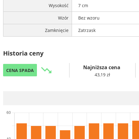
Wysokość
7 cm
Wzór
Bez wzoru
Zamknięcie
Zatrzask
Historia ceny
Najniższa cena
trending_down
CENA SPADA
43,19 zł