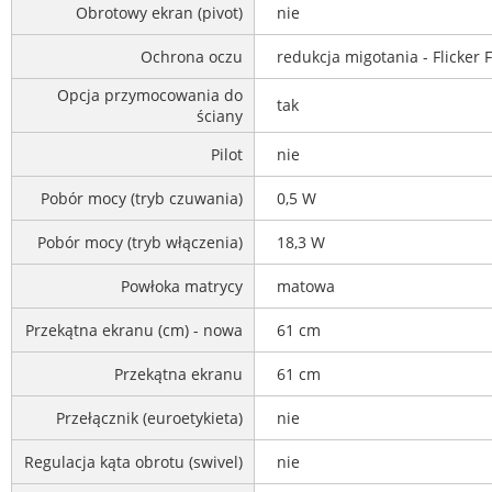
Obrotowy ekran (pivot)
nie
Ochrona oczu
redukcja migotania - Flicker F
Opcja przymocowania do
tak
ściany
Pilot
nie
Pobór mocy (tryb czuwania)
0,5 W
Pobór mocy (tryb włączenia)
18,3 W
Powłoka matrycy
matowa
Przekątna ekranu (cm) - nowa
61 cm
Przekątna ekranu
61 cm
Przełącznik (euroetykieta)
nie
Regulacja kąta obrotu (swivel)
nie