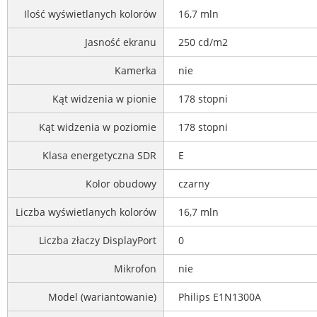
Ilość wyświetlanych kolorów
16,7 mln
Jasność ekranu
250 cd/m2
Kamerka
nie
Kąt widzenia w pionie
178 stopni
Kąt widzenia w poziomie
178 stopni
Klasa energetyczna SDR
E
Kolor obudowy
czarny
Liczba wyświetlanych kolorów
16,7 mln
Liczba złaczy DisplayPort
0
Mikrofon
nie
Model (wariantowanie)
Philips E1N1300A