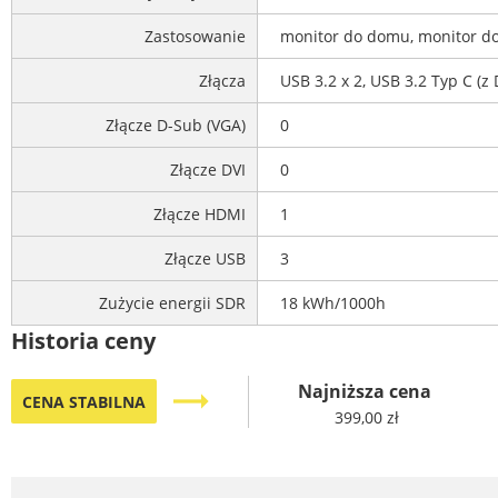
Zastosowanie
monitor do domu, monitor do
Złącza
USB 3.2 x 2, USB 3.2 Typ C (z 
Złącze D-Sub (VGA)
0
Złącze DVI
0
Złącze HDMI
1
Złącze USB
3
Zużycie energii SDR
18 kWh/1000h
Historia ceny
Najniższa cena
trending_flat
CENA STABILNA
399,00 zł