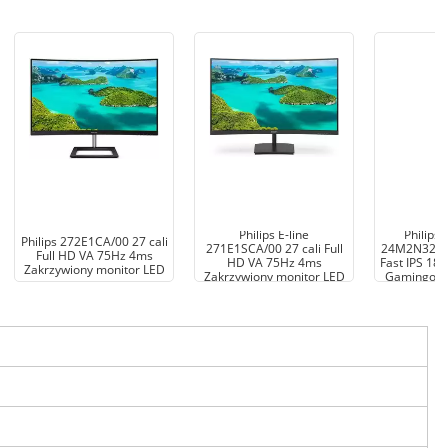
Philips E-line
Philips
Philips 272E1CA/00 27 cali
271E1SCA/00 27 cali Full
24M2N3201A
Full HD VA 75Hz 4ms
HD VA 75Hz 4ms
Fast IPS 18
Zakrzywiony monitor LED
Zakrzywiony monitor LED
Gamingowy