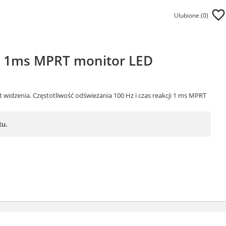
Ulubione (
0
)
Hz 1ms MPRT monitor LED
ąt widzenia. Częstotliwość odświeżania 100 Hz i czas reakcji 1 ms MPRT
tu.