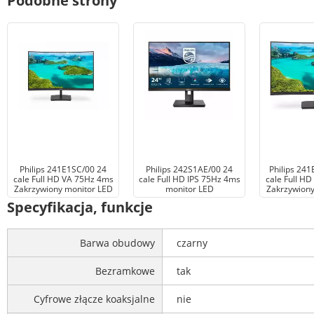
Podobne strony
Philips 241E1SC/00 24
Philips 242S1AE/00 24
Philips 24
cale Full HD VA 75Hz 4ms
cale Full HD IPS 75Hz 4ms
cale Full H
Zakrzywiony monitor LED
monitor LED
Zakrzywiony
Specyfikacja, funkcje
Barwa obudowy
czarny
Bezramkowe
tak
Cyfrowe złącze koaksjalne
nie