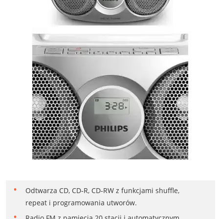
Odtwarza CD, CD‑R, CD‑RW z funkcjami shuffle,
repeat i programowania utworów.
Radio FM z pamięcią 20 stacji i automatycznym