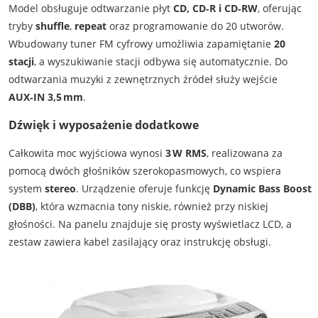
Model obsługuje odtwarzanie płyt
CD, CD‑R i CD‑RW
, oferując
tryby
shuffle
,
repeat
oraz programowanie do 20 utworów.
Wbudowany tuner FM cyfrowy umożliwia zapamiętanie
20
stacji
, a wyszukiwanie stacji odbywa się automatycznie. Do
odtwarzania muzyki z zewnętrznych źródeł służy wejście
AUX‑IN 3,5 mm
.
Dźwięk i wyposażenie dodatkowe
Całkowita moc wyjściowa wynosi
3 W RMS
, realizowana za
pomocą dwóch głośników szerokopasmowych, co wspiera
system
stereo
. Urządzenie oferuje funkcję
Dynamic Bass Boost
(DBB)
, która wzmacnia tony niskie, również przy niskiej
głośności. Na panelu znajduje się prosty wyświetlacz LCD, a
zestaw zawiera kabel zasilający oraz instrukcję obsługi.