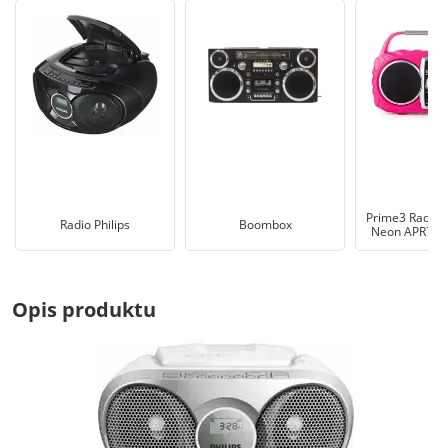
Prime3 Radioo
Radio Philips
Boombox
Neon APR71P
Opis produktu