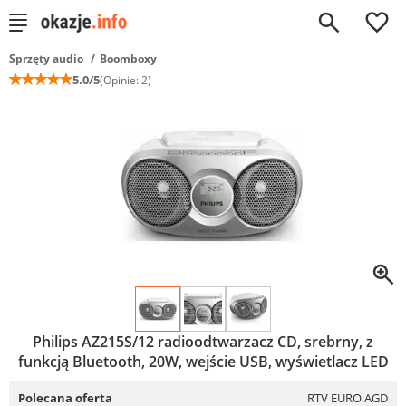
0
Sprzęty audio
Boomboxy
☆
☆
☆
☆
☆
5.0/5
(Opinie: 2)
Philips AZ215S/12 radioodtwarzacz CD, srebrny, z
funkcją Bluetooth, 20W, wejście USB, wyświetlacz LED
Polecana oferta
RTV EURO AGD