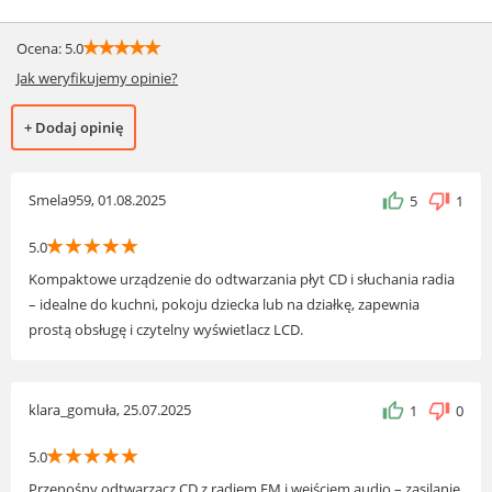
☆
☆
☆
☆
☆
Ocena: 5.0
Jak weryfikujemy opinie?
+ Dodaj opinię
Smela959, 01.08.2025
5
1
☆
☆
☆
☆
☆
5.0
Kompaktowe urządzenie do odtwarzania płyt CD i słuchania radia
– idealne do kuchni, pokoju dziecka lub na działkę, zapewnia
prostą obsługę i czytelny wyświetlacz LCD.
klara_gomuła, 25.07.2025
1
0
☆
☆
☆
☆
☆
5.0
Przenośny odtwarzacz CD z radiem FM i wejściem audio – zasilanie