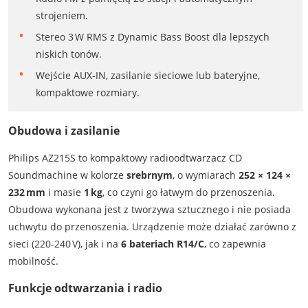
strojeniem.
Stereo 3 W RMS z Dynamic Bass Boost dla lepszych
niskich tonów.
Wejście AUX‑IN, zasilanie sieciowe lub bateryjne,
kompaktowe rozmiary.
Obudowa i zasilanie
Philips AZ215S to kompaktowy radioodtwarzacz CD
Soundmachine w kolorze
srebrnym
, o wymiarach
252 × 124 ×
232 mm
i masie
1 kg
, co czyni go łatwym do przenoszenia.
Obudowa wykonana jest z tworzywa sztucznego i nie posiada
uchwytu do przenoszenia. Urządzenie może działać zarówno z
sieci (220‑240 V), jak i na
6 bateriach R14/C
, co zapewnia
mobilność.
Funkcje odtwarzania i radio