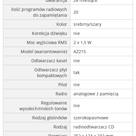
Gwarancja
24 miesiące
Ilość programów radiowych
20
do zapamiętania
Kolor
srebrny/szary
Korekcja dźwięku
nie
Moc wyjściowa RMS
2 x 1,5 W
Model (wariantowanie)
AZ215
Odtwarzacz kaset
nie
Odtwarzacz płyt
tak
kompaktowych
Pilot
nie
Radio
analogowe z pamięcią
Regulowanie
nie
wysokich/niskich tonów
Rodzaj głośników
szerokopasmowe
Rodzaj
radioodtwarzacz CD
Rozmiary
252 x 124 x 232 mm