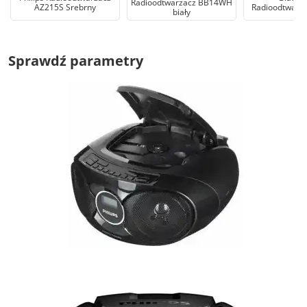
Radioodtwarzacz BB14WH
AZ215S Srebrny
Radioodtwarz
biały
Sprawdź parametry