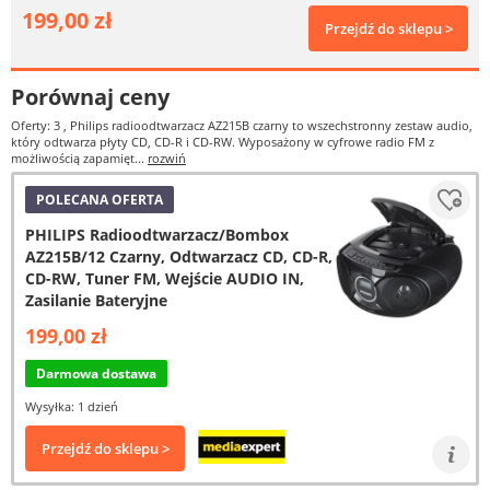
199,00 zł
Przejdź do sklepu >
Porównaj ceny
Oferty: 3
, Philips radioodtwarzacz AZ215B czarny to wszechstronny zestaw audio,
który odtwarza płyty CD, CD-R i CD-RW. Wyposażony w cyfrowe radio FM z
możliwością zapamięt...
rozwiń
POLECANA OFERTA
PHILIPS Radioodtwarzacz/Bombox
AZ215B/12 Czarny, Odtwarzacz CD, CD-R,
CD-RW, Tuner FM, Wejście AUDIO IN,
Zasilanie Bateryjne
199,00 zł
Darmowa dostawa
Wysyłka: 1 dzień
Przejdź do sklepu >