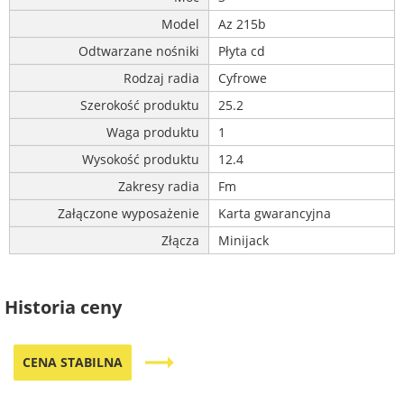
Model
Az 215b
Odtwarzane nośniki
Płyta cd
Rodzaj radia
Cyfrowe
Szerokość produktu
25.2
Waga produktu
1
Wysokość produktu
12.4
Zakresy radia
Fm
Załączone wyposażenie
Karta gwarancyjna
Złącza
Minijack
Historia ceny
trending_flat
CENA STABILNA