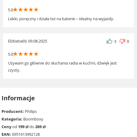
☆
☆
☆
☆
☆
5.0
Lekki, poręczny i działa też na baterie – idealny na wyjazdy.
Elżbieta69, 09.08.2025
3
0
☆
☆
☆
☆
☆
5.0
Używam go głównie do słuchania radia w kuchni, dźwięk jest
czysty.
Informacje
Producent:
Philips
Kategoria:
Boomboxy
Ceny
od
199 zł
do
269 zł
EAN:
6951613992128