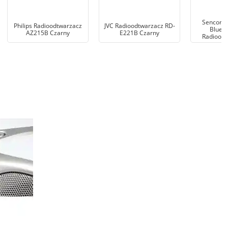
Sencor 
Philips Radioodtwarzacz
JVC Radioodtwarzacz RD-
Blueto
AZ215B Czarny
E221B Czarny
Radioodt