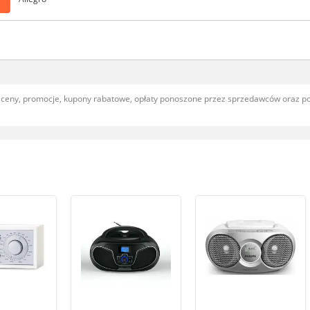
, ceny, promocje, kupony rabatowe, opłaty ponoszone przez sprzedawców oraz 