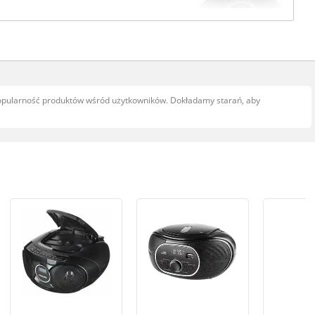
popularność produktów wśród użytkowników. Dokładamy starań, aby