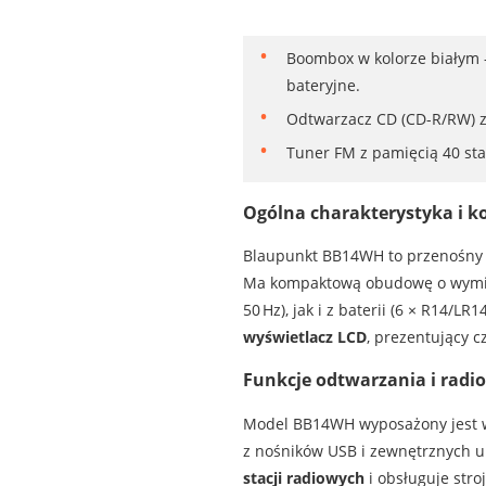
Boombox w kolorze białym —
bateryjne.
Odtwarzacz CD (CD-R/RW) z 
Tuner FM z pamięcią 40 stac
Ogólna charakterystyka i k
Blaupunkt BB14WH to przenośny 
Ma kompaktową obudowę o wym
50 Hz), jak i z baterii (6 × R14/L
wyświetlacz LCD
, prezentujący c
Funkcje odtwarzania i radio
Model BB14WH wyposażony jest
z nośników USB i zewnętrznych u
stacji radiowych
i obsługuje stro