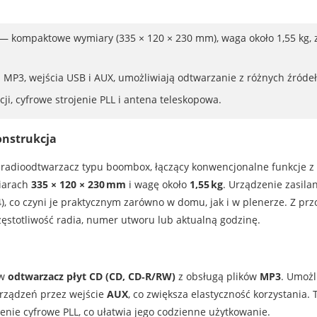
 kompaktowe wymiary (335 × 120 × 230 mm), waga około 1,55 kg, za
MP3, wejścia USB i AUX, umożliwiają odtwarzanie z różnych źródeł
ji, cyfrowe strojenie PLL i antena teleskopowa.
onstrukcja
radioodtwarzacz typu boombox, łączący konwencjonalne funkcje 
iarach
335 × 120 × 230 mm
i wagę około
1,55 kg
. Urządzenie zasilan
R14), co czyni je praktycznym zarówno w domu, jak i w plenerze. Z pr
zęstotliwość radia, numer utworu lub aktualną godzinę.
 w
odtwarzacz płyt CD (CD, CD‑R/RW)
z obsługą plików
MP3
. Umożl
rządzeń przez wejście
AUX
, co zwiększa elastyczność korzystania
jenie cyfrowe PLL, co ułatwia jego codzienne użytkowanie.