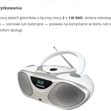
użytkowania
mocą dwóch głośników o łącznej mocy
2 × 1 W RMS
. Antena telesko
a — sieciowe lub bateryjne — pozwala na korzystanie w domu lub w t
mfort obsługi.