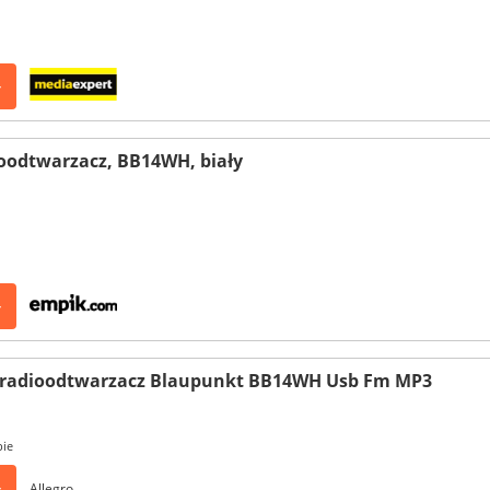
>
oodtwarzacz, BB14WH, biały
>
radioodtwarzacz Blaupunkt BB14WH Usb Fm MP3
pie
>
Allegro