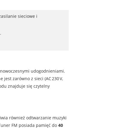
silanie sieciowe i
.
z nowoczesnymi udogodnieniami.
e jest zarówno z sieci (AC 230 V,
zodu znajduje się czytelny
iwia również odtwarzanie muzyki
. Tuner FM posiada pamięć do
40