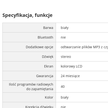
Specyfikacja, funkcje
Barwa
biały
Bluetooth
nie
Dodatkowe opcje
odtwarzanie plików MP3 z czy
Dźwięk
stereo
Ekran
kolorowy LCD
Gwarancja
24 miesiące
Ilość programów radiowych
40
do zapamiętania
Kolor
biały
Korekcja dźwięku
nie