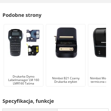
Podobne strony
Drukarka Dymo
Niimbot B21 Czarny
Niimbot Mobiln
Labelmanager LM 160
Drukarka etykiet
termiczna do e
LMR160 Taśma
Specyfikacja, funkcje