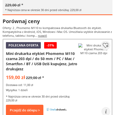
229,00 zł
*
* Najniższa cena w okresie 30 dni przed obniżką: 229,00 zł
Porównaj ceny
Oferty: 2
, Phomemo M110 to kompaktowa drukarka Bluetooth do etykiet.
Kompatybilna z Android, iOS, Windows i Mac OS. Umożliwia szybkie drukowanie z
telefonu, tabletu i komp...
rozwiń
POLECANA OFERTA
-31%
Mini drukarka etykiet Phomemo M110
czarna 203 dpi / do 50 mm / PC / Mac /
Smartfon / BT / USB Dziś kupujesz, jutro
drukujesz
159,00 zł
229,00 zł
*
Dostawa od: 11,00 zł
Wysyłka: 1 dzień
* Najniższa cena w okresie 30 dni przed obniżką:
229,00 zł
Przejdź do sklepu >