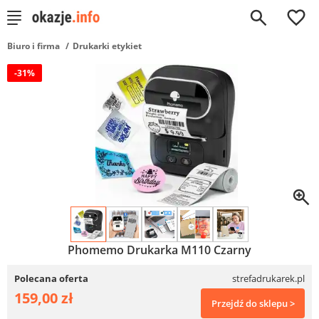
0
Biuro i firma
Drukarki etykiet
-31%
Phomemo Drukarka M110 Czarny
Polecana oferta
strefadrukarek.pl
159,00 zł
Przejdź do sklepu >