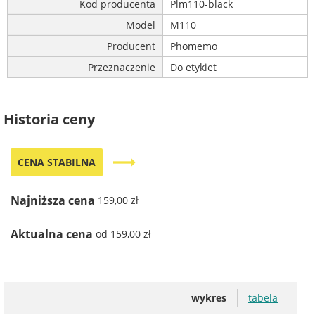
Kod producenta
Plm110-black
Model
M110
Producent
Phomemo
Przeznaczenie
Do etykiet
Historia ceny
trending_flat
CENA STABILNA
Najniższa cena
159,00 zł
Aktualna cena
od 159,00 zł
wykres
tabela