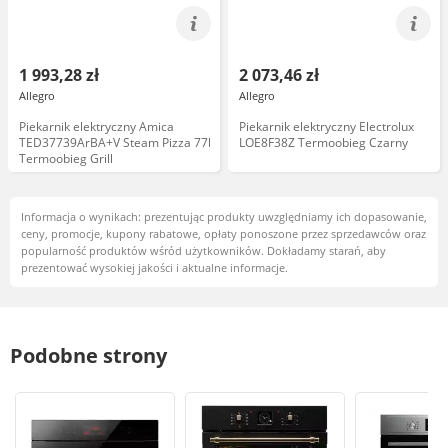
1 993,28 zł
2 073,46 zł
Allegro
Allegro
Piekarnik elektryczny Amica
Piekarnik elektryczny Electrolux
TED37739ArBA+V Steam Pizza 77l
LOE8F38Z Termoobieg Czarny
Termoobieg Grill
Informacja o wynikach: prezentując produkty uwzględniamy ich dopasowanie,
ceny, promocje, kupony rabatowe, opłaty ponoszone przez sprzedawców oraz
popularność produktów wśród użytkowników. Dokładamy starań, aby
prezentować wysokiej jakości i aktualne informacje.
Podobne strony