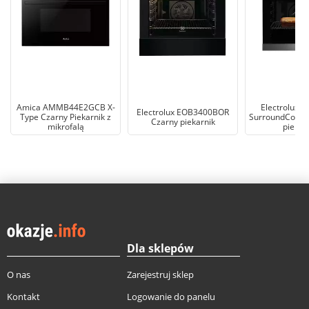
Amica AMMB44E2GCB X-
Electrolux 
Electrolux EOB3400BOR
Type Czarny Piekarnik z
SurroundCook C
Czarny piekarnik
mikrofalą
piekar
Dla sklepów
O nas
Zarejestruj sklep
Kontakt
Logowanie do panelu