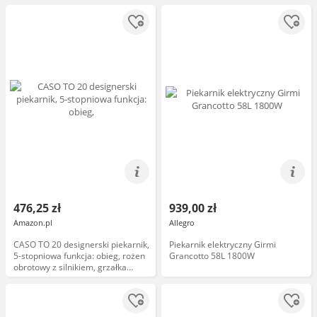
476,25 zł
939,00 zł
Amazon.pl
Allegro
CASO TO 20 designerski piekarnik,
Piekarnik elektryczny Girmi
5-stopniowa funkcja: obieg, rożen
Grancotto 58L 1800W
obrotowy z silnikiem, grzałka
górna, grzałka dolna,
bezstopniowa regulacja
temperatury od 70 do 230 C, timer
0-120 minut