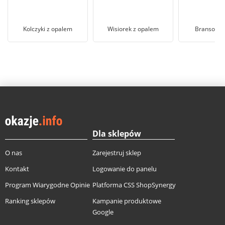
Kolczyki z opalem
Wisiorek z opalem
Bransoletk
Dla sklepów
O nas
Zarejestruj sklep
Kontakt
Logowanie do panelu
Program Wiarygodne Opinie
Platforma CSS ShopSynergy
Ranking sklepów
Kampanie produktowe
Google