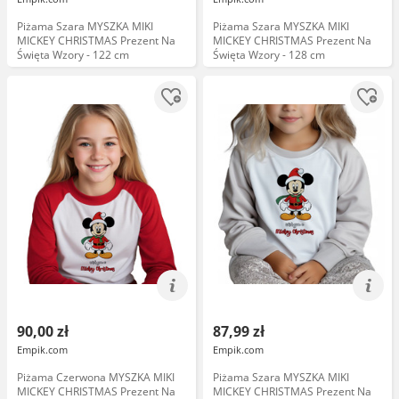
Piżama Szara MYSZKA MIKI
Piżama Szara MYSZKA MIKI
MICKEY CHRISTMAS Prezent Na
MICKEY CHRISTMAS Prezent Na
Święta Wzory - 122 cm
Święta Wzory - 128 cm
90,00 zł
87,99 zł
Empik.com
Empik.com
Piżama Czerwona MYSZKA MIKI
Piżama Szara MYSZKA MIKI
MICKEY CHRISTMAS Prezent Na
MICKEY CHRISTMAS Prezent Na