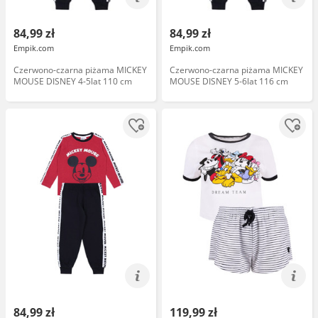
84,99 zł
84,99 zł
Empik.com
Empik.com
Czerwono-czarna piżama MICKEY
Czerwono-czarna piżama MICKEY
MOUSE DISNEY 4-5lat 110 cm
MOUSE DISNEY 5-6lat 116 cm
84,99 zł
119,99 zł