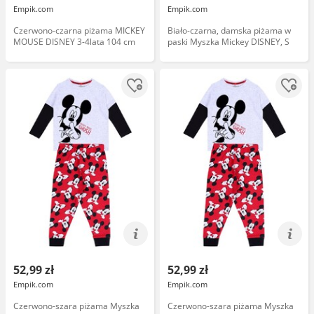
Empik.com
Empik.com
Czerwono-czarna piżama MICKEY
Biało-czarna, damska piżama w
MOUSE DISNEY 3-4lata 104 cm
paski Myszka Mickey DISNEY, S
52,99 zł
52,99 zł
Empik.com
Empik.com
Czerwono-szara piżama Myszka
Czerwono-szara piżama Myszka