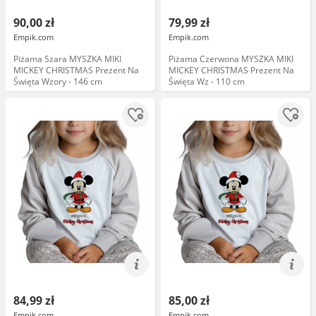
90,00 zł
79,99 zł
Empik.com
Empik.com
Piżama Szara MYSZKA MIKI
Piżama Czerwona MYSZKA MIKI
MICKEY CHRISTMAS Prezent Na
MICKEY CHRISTMAS Prezent Na
Święta Wzory - 146 cm
Święta Wz - 110 cm
84,99 zł
85,00 zł
Empik.com
Empik.com