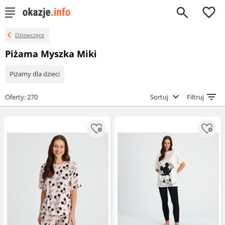
0
Dziewczęce
Piżama Myszka Miki
Piżamy dla dzieci
Oferty: 270
Sortuj
Filtruj