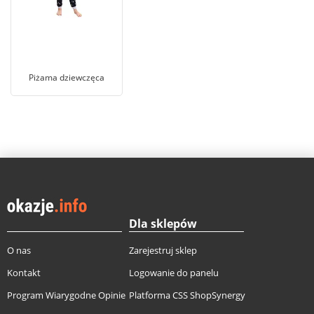
Piżama dziewczęca
Dla sklepów
O nas
Zarejestruj sklep
Kontakt
Logowanie do panelu
Program Wiarygodne Opinie
Platforma CSS ShopSynergy