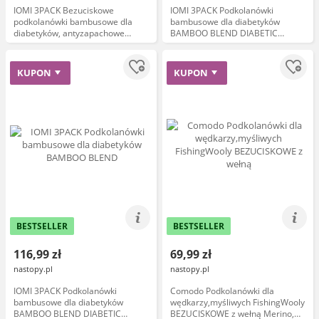
IOMI 3PACK Bezuciskowe
IOMI 3PACK Podkolanówki
podkolanówki bambusowe dla
bambusowe dla diabetyków
diabetyków, antyzapachowe
BAMBOO BLEND DIABETIC
BAMBOO BLEND DIABETIC,
bezuciskowy ściągacz Rozmiar 37-
miękkie Rozmiar 39-42 Kolor
42 Kolor Blackberry
Denim
KUPON
KUPON
BESTSELLER
BESTSELLER
116,99 zł
69,99 zł
nastopy.pl
nastopy.pl
IOMI 3PACK Podkolanówki
Comodo Podkolanówki dla
bambusowe dla diabetyków
wędkarzy,myśliwych FishingWooly
BAMBOO BLEND DIABETIC
BEZUCISKOWE z wełną Merino,