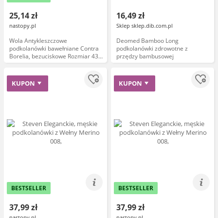
25,14 zł
16,49 zł
nastopy.pl
Sklep sklep.dib.com.pl
Wola Antykleszczowe
Deomed Bamboo Long
podkolanówki bawełniane Contra
podkolanówki zdrowotne z
Borelia, bezuciskowe Rozmiar 43-
przędzy bambusowej
46 Kolor Beige
KUPON
KUPON
BESTSELLER
BESTSELLER
37,99 zł
37,99 zł
nastopy.pl
nastopy.pl