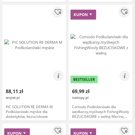
bezuciskowy ściągacz Rozmiar 37-
ciepłe Kolor Khaki
42 Kolor Dusty Pink
KUPON
BESTSELLER
88,11 zł
69,99 zł
wojrat.pl
nastopy.pl
PIC SOLUTION RE DERMA M
Comodo Podkolanówki dla
Podkolanówki męskie dla
wędkarzy,myśliwych FishingWooly
diabetyków, bezuciskowe
BEZUCISKOWE z wełną Merino,
ciepłe Kolor czarny
KUPON
KUPON