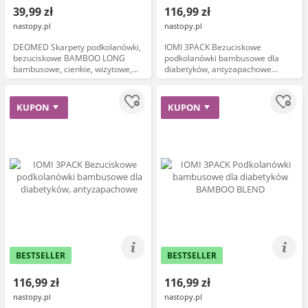
39,99 zł
116,99 zł
nastopy.pl
nastopy.pl
DEOMED Skarpety podkolanówki,
IOMI 3PACK Bezuciskowe
bezuciskowe BAMBOO LONG
podkolanówki bambusowe dla
bambusowe, cienkie, wizytowe,
diabetyków, antyzapachowe
naturalnie antyzapachowe Kolor
BAMBOO BLEND DIABETIC,
szary
miękkie Kolor
KUPON
KUPON
BESTSELLER
BESTSELLER
116,99 zł
116,99 zł
nastopy.pl
nastopy.pl