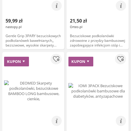
59,99 zł
21,50 zł
nastopy.pl
Orteo.pl
Gentle Grip 3PARY bezuciskowych
Bezuciskowe podkolanówki
podkolanówek bawełnianych,,
zdrowotne z przędzy bambusowej
bezszwowe, wysokie skarpety
zapobiegające infekcjom stóp i
zdrowotne Rozmiar 39-45 Męski
wspierające leczenie różnych
Kolor czarny
schorzeń (DeoMed Bamboo Long)
KUPON
KUPON