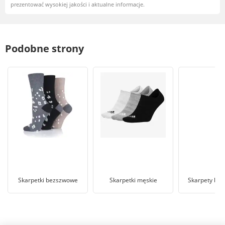
prezentować wysokiej jakości i aktualne informacje.
Podobne strony
Skarpetki bezszwowe
Skarpetki męskie
Skarpety bez