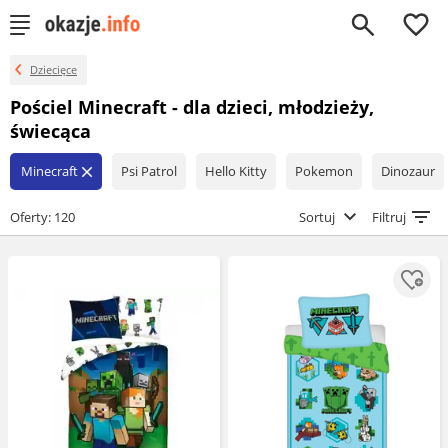
0
Dziecięce
Pościel Minecraft - dla dzieci, młodzieży,
świecąca
Minecraft
Psi Patrol
Hello Kitty
Pokemon
Dinozaur
close
Oferty: 120
Sortuj
Filtruj