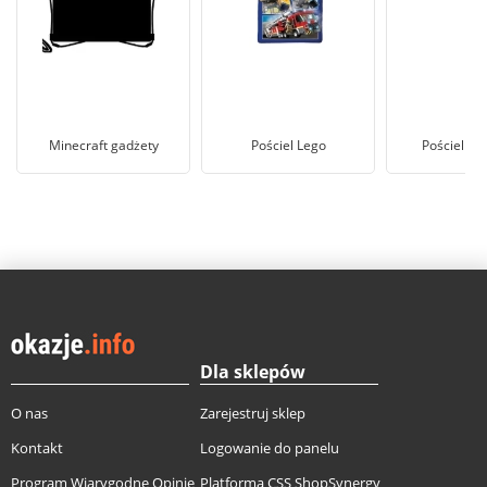
Minecraft gadżety
Pościel Lego
Pościel dla
Dla sklepów
O nas
Zarejestruj sklep
Kontakt
Logowanie do panelu
Program Wiarygodne Opinie
Platforma CSS ShopSynergy